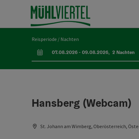
Accesskey
Accesskey
Accesskey
Inhoud
Navigatie
Paginabegin
[0]
[1]
[2]
Reisperiode / Nachten
07.08.2026
-
09.08.2026
,
2
Nachten
Velden voor aankomst en vertrek
Hansberg (Webcam)
St. Johann am Wimberg, Oberösterreich, Öste