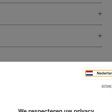
n
PDF aanmaken
Bijdrage printen
In de buur
Nederla
privac
We respecteren uw privacy