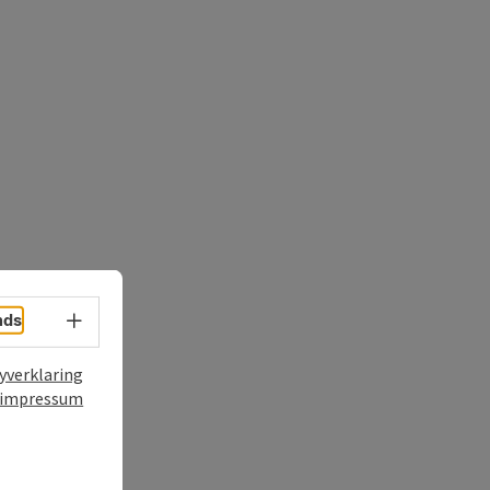
t
nds
Taalkeuze - menu openen
yverklaring
impressum