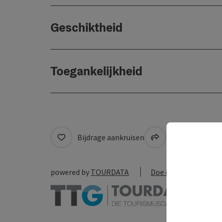
Geschiktheid
Toegankelijkheid
Bijdrage aankruisen
Naar favoriete
powered by
TOURDATA
Doe een suggestie