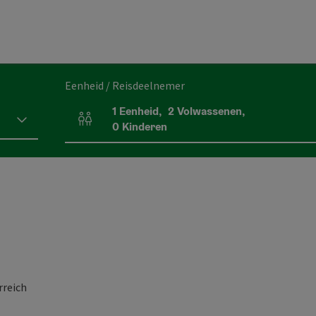
Eenheid / Reisdeelnemer
1
Eenheid
,
2
Volwassenen
,
Aantal eenheden en persoonsvelden
0
Kinderen
rreich