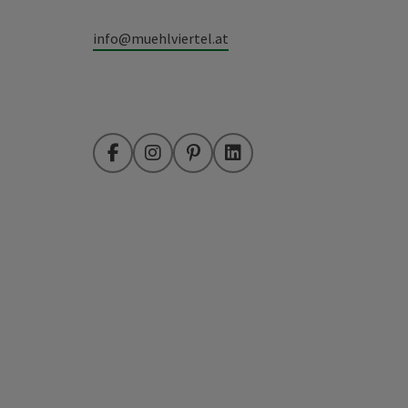
info@muehlviertel.at
Facebook
Instagram
Pinterest
LinkedIn