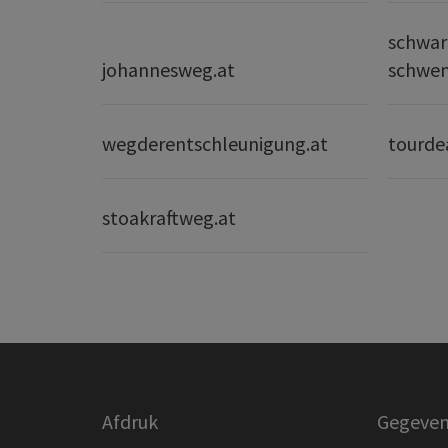
schwar
johannesweg.at
schwe
wegderentschleunigung.at
tourde
stoakraftweg.at
Afdruk
Gegeven