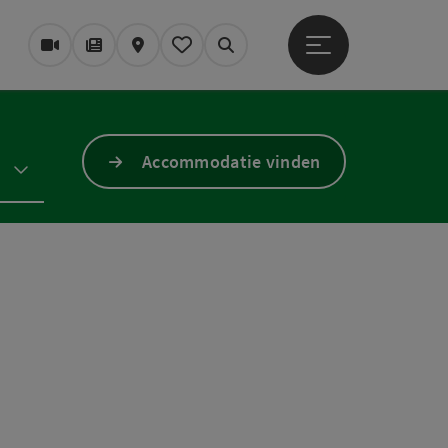
Startmenu openen
Webcams
Tijdschrift/Blog
Kaart
Mijn notitieblok
Zoek op
Accommodatie vinden