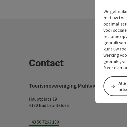
We gebruike
met uw toes
optimaliser
voor social
reclame op 
gebruik van
kunt uw toe
werking voo
Contact
gebruikt, vi
Meer over o
Alle
Toerismevereniging Mühlviertel
uit
Hauptplatz 19
4190 Bad Leonfelden
+43 50 7263 100