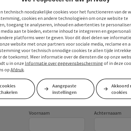
n technisch noodzakelijke cookies voor het functioneren van de w
temming, cookies en andere technologieën om onze website te
en, toegang te analyseren, inhoud en advertenties te personaliser
e media aan te bieden, externe inhoud te integreren en gepersonal
andere platforms weer te geven. Voor dit doel delen we informati
 onze website met onze partners voor sociale media, reclame en a
stemming voor technisch onnodige cookies te allen tijde intrekk
r de toekomst. Meer informatie over de diensten die op onze web
Je bericht aan de vaka
ndt u in onze
Informatie over gegevensbescherming
of in deze co
ns op
Afdruk
.
Mühlviertel
 cookies
Aangepaste
Akkoord 
schakelen
instellingen
cookies
Velden met
*
zijn verplicht
Voornaam
Achternaaam