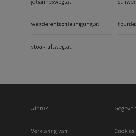
johannesweg.at
schwe
wegderentschleunigung.at
tourde
stoakraftweg.at
Afdruk
Gegeven
Verklaring van
Cookies