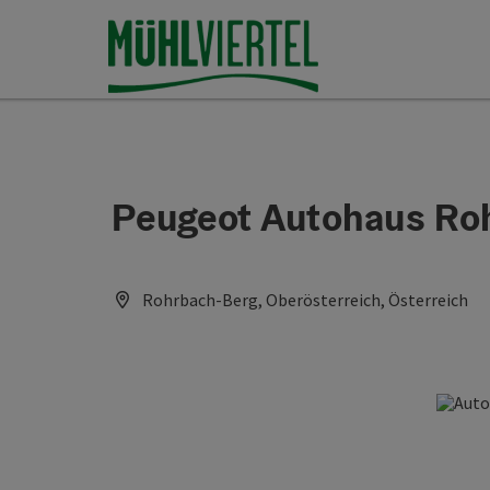
Accesskey
Accesskey
Accesskey
Inhoud
Navigatie
Paginabegin
[0]
[1]
[2]
Peugeot Autohaus Ro
Rohrbach-Berg, Oberösterreich, Österreich