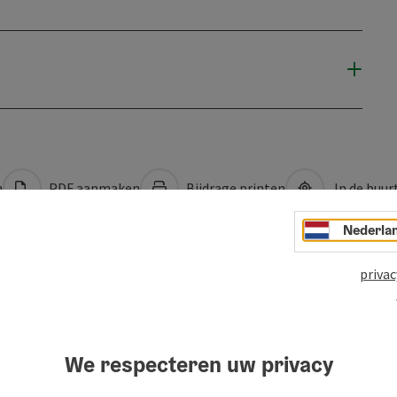
n
PDF aanmaken
Bijdrage printen
In de buur
Nederla
privac
We respecteren uw privacy