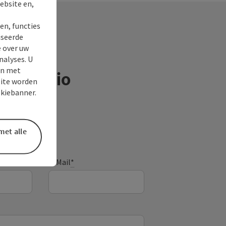
ebsite en,
en, functies
iseerde
e over uw
nalyses. U
en met
ntieregio
site worden
okiebanner.
met alle
E-Mail
*