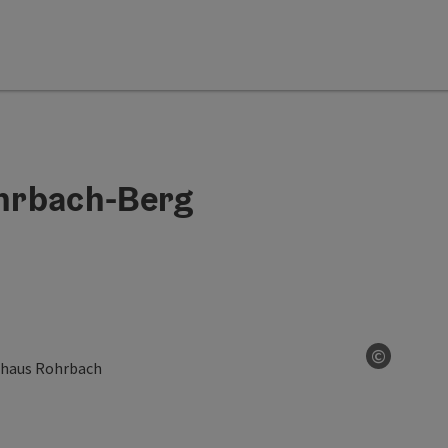
hrbach-Berg
©
Start Co