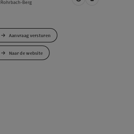
Openen in Google Maps
Openen in Apple M
0
Rohrbach-Berg
Aanvraag versturen
Naar de website