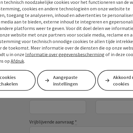
n technisch noodzakelijke cookies voor het functioneren van de w
temming, cookies en andere technologieën om onze website te
en, toegang te analyseren, inhoud en advertenties te personaliser
e media aan te bieden, externe inhoud te integreren en gepersonal
andere platforms weer te geven. Voor dit doel delen we informati
 onze website met onze partners voor sociale media, reclame en a
stemming voor technisch onnodige cookies te allen tijde intrekk
Je bericht aan de vaka
r de toekomst. Meer informatie over de diensten die op onze web
Mühlviertel
ndt u in onze
Informatie over gegevensbescherming
of in deze co
ns op
Afdruk
.
 cookies
Aangepaste
Akkoord 
Velden met
*
zijn verplicht
schakelen
instellingen
cookies
Voornaam
Achternaaam
Vrijblijvende aanvraag
*