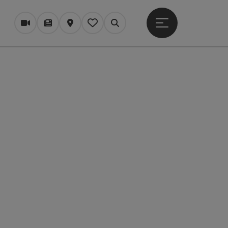
Startmenu openen
Webcams
Tijdschrift/Blog
Kaart
Mijn notitieblok
Zoek op
pyright