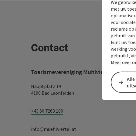
We gebruike
met uw toes
optimaliser
voor social
reclame op 
gebruik van
kunt uw toe
Contact
werking voo
gebruikt, vi
Meer over o
Toerismevereniging Mühlviertel
Alle
uit
Hauptplatz 19
4190 Bad Leonfelden
+43 50 7263 100
info@muehlviertel.at