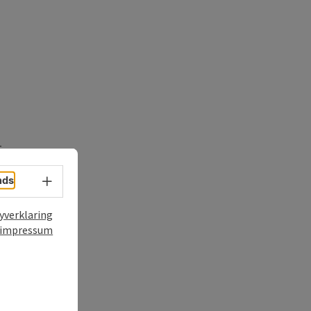
t
nds
Taalkeuze - menu openen
yverklaring
impressum