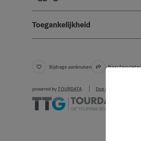
Toegankelijkheid
Bijdrage aankruisen
Naar favoriete
powered by
TOURDATA
Doe een suggestie