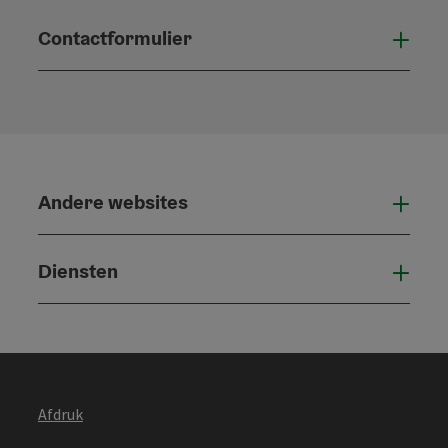
Contactformulier
Open
Andere websites
And
Diensten
Die
Afdruk