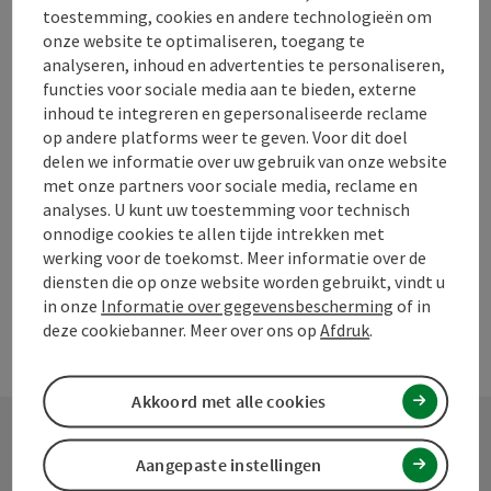
toestemming, cookies en andere technologieën om
Bijdrage aankruisen
onze website te optimaliseren, toegang te
Bijdrage printen
analyseren, inhoud en advertenties te personaliseren,
functies voor sociale media aan te bieden, externe
Naar favorieten
In de buurt
inhoud te integreren en gepersonaliseerde reclame
op andere platforms weer te geven. Voor dit doel
PDF aanmaken
delen we informatie over uw gebruik van onze website
met onze partners voor sociale media, reclame en
analyses. U kunt uw toestemming voor technisch
powered by
TOURDATA
Doe een suggestie
onnodige cookies te allen tijde intrekken met
werking voor de toekomst. Meer informatie over de
diensten die op onze website worden gebruikt, vindt u
in onze
Informatie over gegevensbescherming
of in
deze cookiebanner. Meer over ons op
Afdruk
.
Akkoord met alle cookies
Aangepaste instellingen
Contact