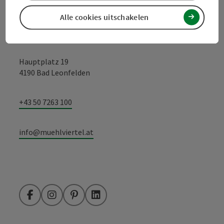
Alle cookies uitschakelen
Toerismevereniging Mühlviertel
Hauptplatz 19
4190 Bad Leonfelden
+43 50 7263 100
info@muehlviertel.at
Facebook
Instagram
Pinterest
LinkedIn