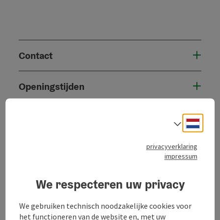
Contact
Openingstijden
Ligging
Neder
Taalke
Geschiktheid
privacyverklaring
impressum
Toegankelijkheid
We respecteren uw privacy
We gebruiken technisch noodzakelijke cookies voor
het functioneren van de website en, met uw