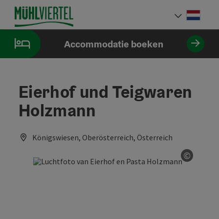
Accesskey
Accesskey
Accesskey
Inhoud
Navigatie
Paginabegin
[0]
[1]
[2]
Neder
Taalke
Accommodatie boeken
Eierhof und Teigwaren
Holzmann
Königswiesen, Oberösterreich, Österreich
©
Start C