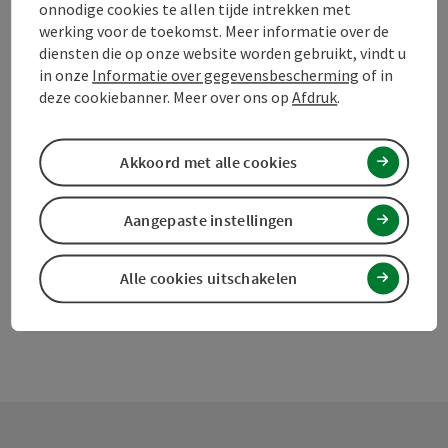
onnodige cookies te allen tijde intrekken met
werking voor de toekomst. Meer informatie over de
diensten die op onze website worden gebruikt, vindt u
Bijdrage aankruisen
in onze
Informatie over gegevensbescherming
of in
Bijdrage printen
deze cookiebanner. Meer over ons op
Afdruk
.
Naar favorieten
In de buurt
Akkoord met alle cookies
PDF aanmaken
Aangepaste instellingen
powered by
TOURDATA
Doe een suggestie
Alle cookies uitschakelen