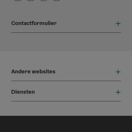
Contactformulier
Open
Andere websites
And
Diensten
Die