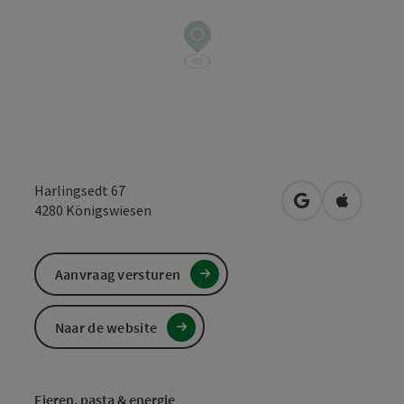
Harlingsedt 67
Openen in Goo
Openen i
4280
Königswiesen
Aanvraag versturen
Naar de website
Eieren, pasta & energie