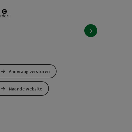
ht
Start Copyright
nächstes Element
Aanvraag versturen
Naar de website