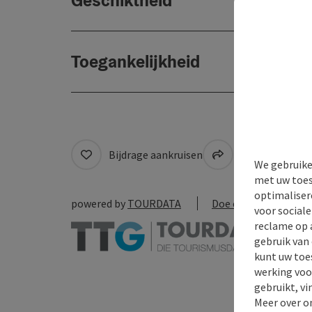
Geschiktheid
Toegankelijkheid
Bijdrage aankruisen
Naar favoriete
We gebruike
met uw toes
optimaliser
powered by
TOURDATA
Doe een suggestie
voor social
reclame op 
gebruik van
kunt uw toe
werking voo
gebruikt, vi
Meer over o