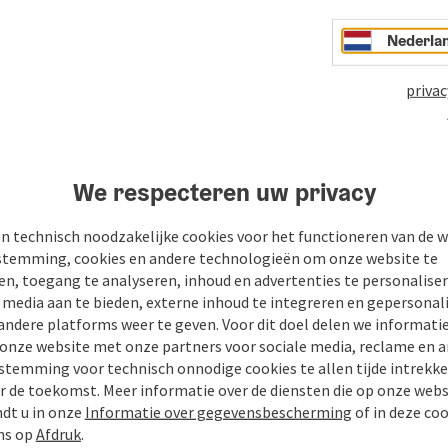
Nederla
privac
We respecteren uw privacy
n
PDF aanmaken
Bijdrage printen
In de buur
n technisch noodzakelijke cookies voor het functioneren van de w
temming, cookies en andere technologieën om onze website te
en, toegang te analyseren, inhoud en advertenties te personaliser
e media aan te bieden, externe inhoud te integreren en gepersonal
andere platforms weer te geven. Voor dit doel delen we informati
 onze website met onze partners voor sociale media, reclame en a
stemming voor technisch onnodige cookies te allen tijde intrekk
r de toekomst. Meer informatie over de diensten die op onze web
ndt u in onze
Informatie over gegevensbescherming
of in deze co
ns op
Afdruk
.