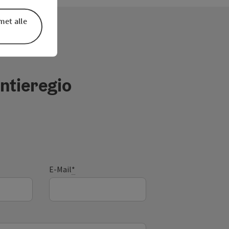
met alle
ntieregio
E-Mail
*