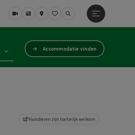
Startmenu openen
Webcams
Tijdschrift/Blog
Kaart
Mijn notitieblok
Zoek op
Accommodatie vinden
Huisdieren zijn hartelijk welkom