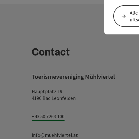
Alle
uit
Contact
Toerismevereniging Mühlviertel
Hauptplatz 19
4190 Bad Leonfelden
+43 50 7263 100
info@muehlviertel.at