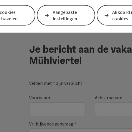
 cookies
Aangepaste
Akkoord 
schakelen
instellingen
cookies
Je bericht aan de vaka
Mühlviertel
Velden met
*
zijn verplicht
Voornaam
Achternaaam
Vrijblijvende aanvraag
*