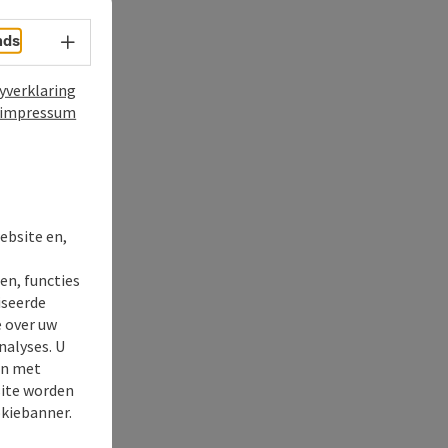
nds
Taalkeuze - menu openen
yverklaring
impressum
t
ebsite en,
en, functies
iseerde
e over uw
nalyses. U
en met
site worden
okiebanner.