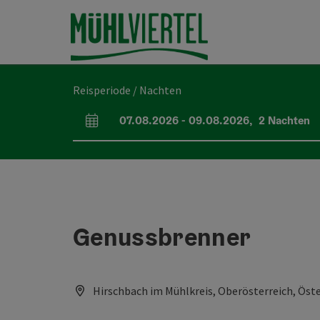
Accesskey
Accesskey
Accesskey
Inhoud
Navigatie
Paginabegin
[0]
[1]
[2]
Reisperiode / Nachten
07.08.2026
-
09.08.2026
,
2
Nachten
Velden voor aankomst en vertrek
Genussbrenner
Hirschbach im Mühlkreis, Oberösterreich, Öste