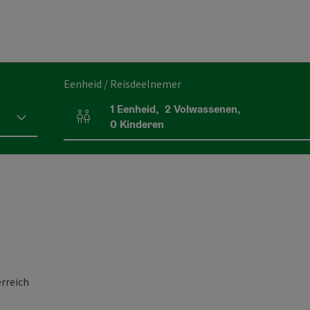
Eenheid / Reisdeelnemer
1
Eenheid
,
2
Volwassenen
,
Aantal eenheden en persoonsvelden
0
Kinderen
rreich