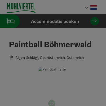
Accesskey
Accesskey
Accesskey
Inhoud
Navigatie
Paginabegin
[0]
[1]
[2]
Neder
Taalke
Accommodatie boeken
Paintball Böhmerwald
Aigen-Schlägl, Oberösterreich, Österreich