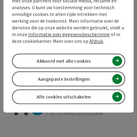
met onze partners voor sociale media, reclame en
analyses. U kunt uw toestemming voor technisch
Toegankelijkheid
onnodige cookies te allen tijde intrekken met
werking voor de toekomst. Meer informatie over de
diensten die op onze website worden gebruikt, vindt u
in onze
Informatie over gegevensbescherming
of in
deze cookiebanner. Meer over ons op
Afdruk
.
Bijdrage aankruisen
Bijdrage printen
Naar favorieten
Akkoord met alle cookies
In de buurt
PDF aanmaken
Aangepaste instellingen
powered by
TOURDATA
Doe een suggestie
Alle cookies uitschakelen