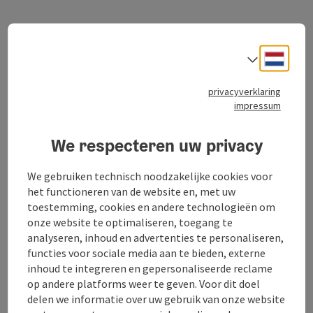
Neder
Taalke
Contact
privacyverklaring
impressum
Openingstijden
We respecteren uw privacy
Ligging
We gebruiken technisch noodzakelijke cookies voor
het functioneren van de website en, met uw
Sporttypen
toestemming, cookies en andere technologieën om
onze website te optimaliseren, toegang te
analyseren, inhoud en advertenties te personaliseren,
Inrichting
functies voor sociale media aan te bieden, externe
inhoud te integreren en gepersonaliseerde reclame
op andere platforms weer te geven. Voor dit doel
Geschiktheid
delen we informatie over uw gebruik van onze website