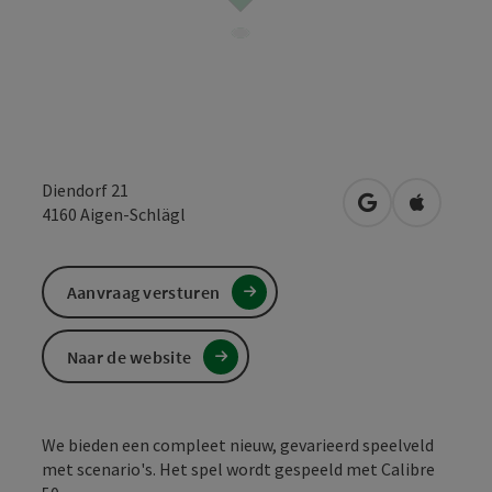
Diendorf 21
Openen in Goo
Openen i
4160
Aigen-Schlägl
Aanvraag versturen
Naar de website
We bieden een compleet nieuw, gevarieerd speelveld
met scenario's. Het spel wordt gespeeld met Calibre