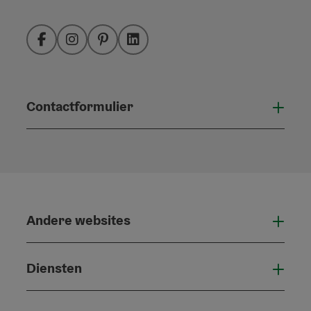
Facebook
Instagram
Pinterest
LinkedIn
Contactformulier
Open
Andere websites
And
Diensten
Die