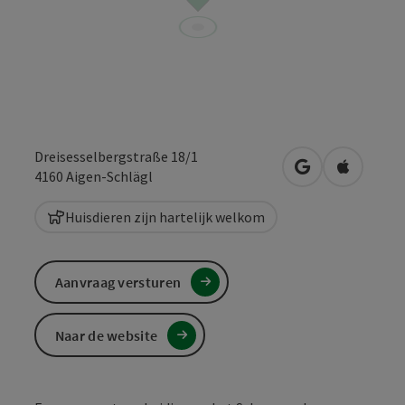
Dreisesselbergstraße 18/1
Openen in Goo
Openen i
4160
Aigen-Schlägl
Huisdieren zijn hartelijk welkom
Aanvraag versturen
Naar de website