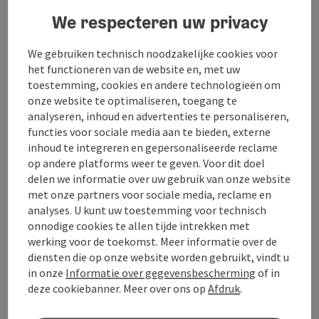
We respecteren uw privacy
Geschiktheid
We gebruiken technisch noodzakelijke cookies voor
het functioneren van de website en, met uw
toestemming, cookies en andere technologieën om
Toegankelijkheid
onze website te optimaliseren, toegang te
analyseren, inhoud en advertenties te personaliseren,
functies voor sociale media aan te bieden, externe
inhoud te integreren en gepersonaliseerde reclame
op andere platforms weer te geven. Voor dit doel
Bijdrage aankruisen
Bijdrage printen
delen we informatie over uw gebruik van onze website
met onze partners voor sociale media, reclame en
Naar favorieten
analyses. U kunt uw toestemming voor technisch
In de buurt
onnodige cookies te allen tijde intrekken met
werking voor de toekomst. Meer informatie over de
PDF aanmaken
diensten die op onze website worden gebruikt, vindt u
in onze
Informatie over gegevensbescherming
of in
powered by
TOURDATA
Doe een suggestie
deze cookiebanner. Meer over ons op
Afdruk
.