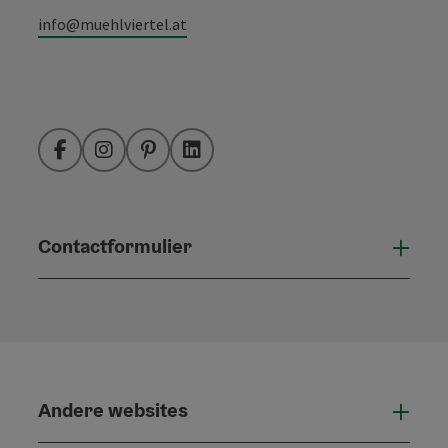
info@muehlviertel.at
Facebook
Instagram
Pinterest
LinkedIn
Contactformulier
Open
Andere websites
And