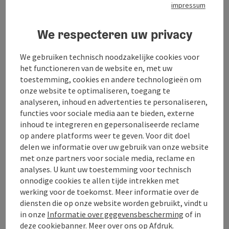
Ligging
impressum
We respecteren uw privacy
Prijs
We gebruiken technisch noodzakelijke cookies voor
Geschiktheid
het functioneren van de website en, met uw
toestemming, cookies en andere technologieën om
onze website te optimaliseren, toegang te
Toegankelijkheid
analyseren, inhoud en advertenties te personaliseren,
functies voor sociale media aan te bieden, externe
inhoud te integreren en gepersonaliseerde reclame
op andere platforms weer te geven. Voor dit doel
delen we informatie over uw gebruik van onze website
met onze partners voor sociale media, reclame en
Bijdrage aankruisen
Bijdrage printen
analyses. U kunt uw toestemming voor technisch
onnodige cookies te allen tijde intrekken met
Naar favorieten
In de buurt
werking voor de toekomst. Meer informatie over de
diensten die op onze website worden gebruikt, vindt u
PDF aanmaken
in onze
Informatie over gegevensbescherming
of in
deze cookiebanner. Meer over ons op
Afdruk
.