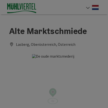
Accesskey
Accesskey
Accesskey
Inhoud
Navigatie
Paginabegin
[0]
[1]
[2]
Neder
Taalke
Alte Marktschmiede
Lasberg, Oberösterreich, Österreich