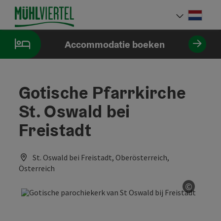
Accesskey
Accesskey
Accesskey
Inhoud
Navigatie
Paginabegin
[0]
[1]
[2]
Neder
Taalke
Accommodatie boeken
Gotische Pfarrkirche
St. Oswald bei
Freistadt
St. Oswald bei Freistadt, Oberösterreich,
Österreich
©
Start C