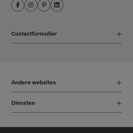
Facebook
Instagram
Pinterest
LinkedIn
Contactformulier
Open
Andere websites
And
Diensten
Die