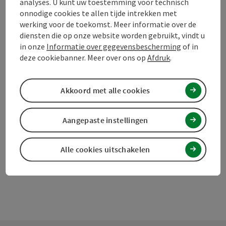
analyses. U kunt uw toestemming voor technisch
onnodige cookies te allen tijde intrekken met
werking voor de toekomst. Meer informatie over de
diensten die op onze website worden gebruikt, vindt u
in onze
Informatie over gegevensbescherming
of in
Bijdrage aankruisen
deze cookiebanner. Meer over ons op
Afdruk
.
Bijdrage printen
Naar favorieten
In de buurt
Akkoord met alle cookies
PDF aanmaken
Aangepaste instellingen
powered by
TOURDATA
Doe een suggestie
Alle cookies uitschakelen