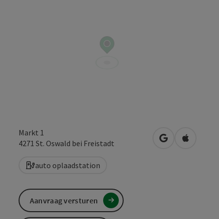
Markt 1
Openen in Goo
Openen i
4271
St. Oswald bei Freistadt
auto oplaadstation
Aanvraag versturen