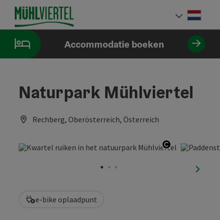
Accesskey
Accesskey
Accesskey
Inhoud
Navigatie
Paginabegin
[0]
[1]
[2]
Neder
Taalke
Accommodatie boeken
Naturpark Mühlviertel
Rechberg, Oberösterreich, Österreich
Start Copyri
nächst
e-bike oplaadpunt