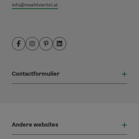
info@muehlviertel.at
Facebook
Instagram
Pinterest
LinkedIn
Contactformulier
Open
Andere websites
And