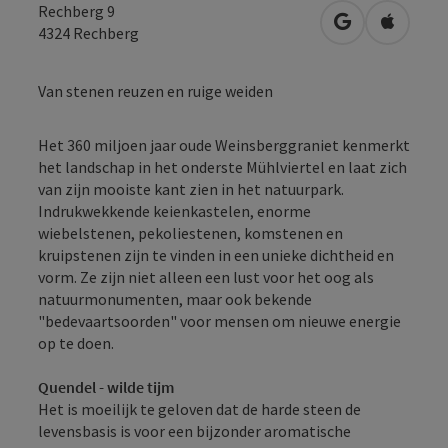
Rechberg 9
Openen in Go
Openen 
4324
Rechberg
Van stenen reuzen en ruige weiden
Het 360 miljoen jaar oude Weinsberggraniet kenmerkt
het landschap in het onderste Mühlviertel en laat zich
van zijn mooiste kant zien in het natuurpark.
Indrukwekkende keienkastelen, enorme
wiebelstenen, pekoliestenen, komstenen en
kruipstenen zijn te vinden in een unieke dichtheid en
vorm. Ze zijn niet alleen een lust voor het oog als
natuurmonumenten, maar ook bekende
"bedevaartsoorden" voor mensen om nieuwe energie
op te doen.
Quendel - wilde tijm
Het is moeilijk te geloven dat de harde steen de
levensbasis is voor een bijzonder aromatische