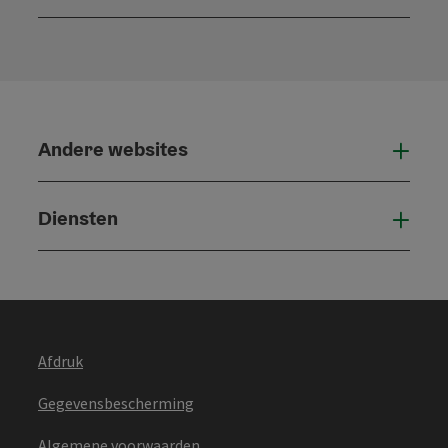
Open
Andere websites
And
Diensten
Die
Afdruk
Gegevensbescherming
Algemene voorwaarden