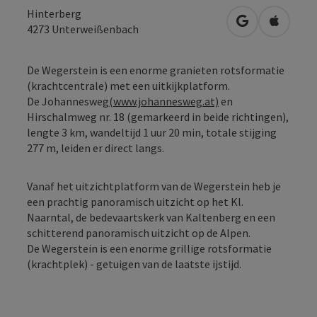
Hinterberg
Openen in Go
Openen 
4273
Unterweißenbach
De Wegerstein is een enorme granieten rotsformatie
(krachtcentrale) met een uitkijkplatform.
De Johannesweg
(www.johannesweg.at)
en
Hirschalmweg nr. 18 (gemarkeerd in beide richtingen),
lengte 3 km, wandeltijd 1 uur 20 min, totale stijging
277 m, leiden er direct langs.
Vanaf het uitzichtplatform van de Wegerstein heb je
een prachtig panoramisch uitzicht op het Kl.
Naarntal, de bedevaartskerk van Kaltenberg en een
schitterend panoramisch uitzicht op de Alpen.
De Wegerstein is een enorme grillige rotsformatie
(krachtplek) - getuigen van de laatste ijstijd.