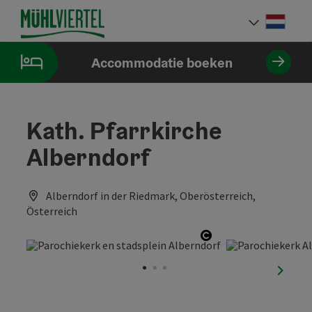
Accesskey
Accesskey
Accesskey
Inhoud
Navigatie
Paginabegin
[0]
[1]
[2]
Neder
Taalke
Accommodatie boeken
Kath. Pfarrkirche
Alberndorf
Alberndorf in der Riedmark, Oberösterreich,
Österreich
Start Copyright
nächst