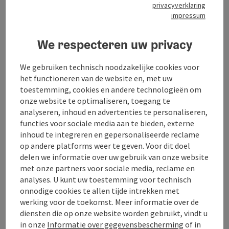
privacyverklaring
impressum
Openingstijden
We respecteren uw privacy
Ligging
We gebruiken technisch noodzakelijke cookies voor
het functioneren van de website en, met uw
Geschiktheid
toestemming, cookies en andere technologieën om
onze website te optimaliseren, toegang te
analyseren, inhoud en advertenties te personaliseren,
Toegankelijkheid
functies voor sociale media aan te bieden, externe
inhoud te integreren en gepersonaliseerde reclame
op andere platforms weer te geven. Voor dit doel
delen we informatie over uw gebruik van onze website
met onze partners voor sociale media, reclame en
analyses. U kunt uw toestemming voor technisch
Bijdrage aankruisen
Bijdrage printen
onnodige cookies te allen tijde intrekken met
werking voor de toekomst. Meer informatie over de
Naar favorieten
In de buurt
diensten die op onze website worden gebruikt, vindt u
in onze
Informatie over gegevensbescherming
of in