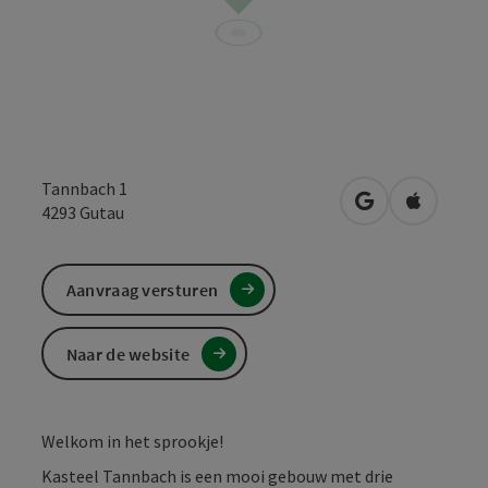
Tannbach 1
Openen in Goo
Openen i
4293
Gutau
Aanvraag versturen
Naar de website
Welkom in het sprookje!
Kasteel Tannbach is een mooi gebouw met drie