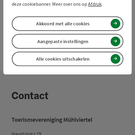
PDF aanmaken
deze cookiebanner. Meer over ons op
Afdruk
.
powered by
TOURDATA
Doe een suggestie
Akkoord met alle cookies
Aangepaste instellingen
Alle cookies uitschakelen
Contact
Toerismevereniging Mühlviertel
Hauptplatz 19