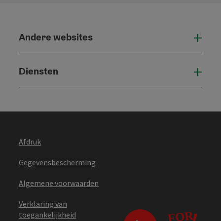
Andere websites
And
Diensten
Die
Afdruk
Gegevensbescherming
Algemene voorwaarden
Verklaring van
toegankelijkheid