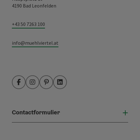
4190 Bad Leonfelden
+43 50 7263 100
info@muehlviertel.at
Facebook
Instagram
Pinterest
LinkedIn
Contactformulier
Open