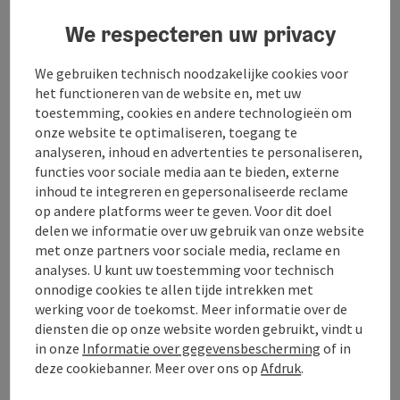
Inrichting
We respecteren uw privacy
Geschiktheid
We gebruiken technisch noodzakelijke cookies voor
het functioneren van de website en, met uw
toestemming, cookies en andere technologieën om
Toegankelijkheid
onze website te optimaliseren, toegang te
analyseren, inhoud en advertenties te personaliseren,
functies voor sociale media aan te bieden, externe
inhoud te integreren en gepersonaliseerde reclame
op andere platforms weer te geven. Voor dit doel
Bijdrage aankruisen
delen we informatie over uw gebruik van onze website
Bijdrage printen
met onze partners voor sociale media, reclame en
analyses. U kunt uw toestemming voor technisch
Naar favorieten
In de buurt
onnodige cookies te allen tijde intrekken met
werking voor de toekomst. Meer informatie over de
PDF aanmaken
diensten die op onze website worden gebruikt, vindt u
in onze
Informatie over gegevensbescherming
of in
deze cookiebanner. Meer over ons op
Afdruk
.
powered by
TOURDATA
Doe een suggestie