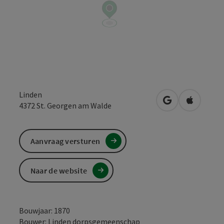
Linden
Openen in Goo
Openen i
4372
St. Georgen am Walde
Aanvraag versturen
Naar de website
Bouwjaar: 1870
Bouwer: Linden dorpsgemeenschap