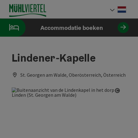
Accesskey
Accesskey
Accesskey
Inhoud
Navigatie
Paginabegin
[0]
[1]
[2]
Neder
Taalke
Accommodatie boeken
Lindener-Kapelle
St. Georgen am Walde, Oberösterreich, Österreich
Start C