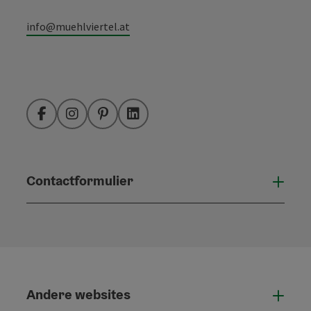
info@muehlviertel.at
Facebook
Instagram
Pinterest
LinkedIn
Contactformulier
Open
Andere websites
And