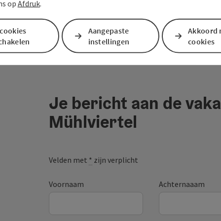
ns op
Afdruk
.
 cookies
Aangepaste
Akkoord 
schakelen
instellingen
cookies
Je bericht aan de vaka
Mühlviertel
Velden met
*
zijn verplicht
Voornaam
Achternaaam