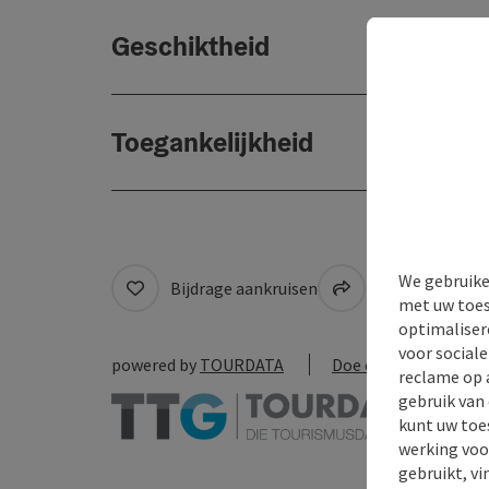
Geschiktheid
Toegankelijkheid
We gebruike
Bijdrage aankruisen
Naar favoriete
met uw toes
optimaliser
voor social
powered by
TOURDATA
Doe een suggestie
reclame op 
gebruik van
kunt uw toe
werking voo
gebruikt, vi