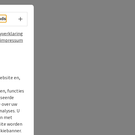
nds
Taalkeuze - menu openen
yverklaring
impressum
ebsite en,
t
en, functies
iseerde
e over uw
nalyses. U
en met
site worden
okiebanner.