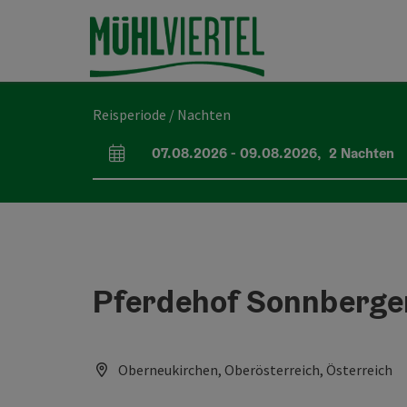
Accesskey
Accesskey
Accesskey
Inhoud
Navigatie
Paginabegin
[0]
[1]
[2]
Reisperiode / Nachten
07.08.2026
-
09.08.2026
,
2
Nachten
Velden voor aankomst en vertrek
Pferdehof Sonnberge
Oberneukirchen, Oberösterreich, Österreich