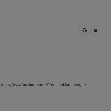
Openen in Go
Openen 
p https://www.facebook.com/Pferdehof.Sonnberger/