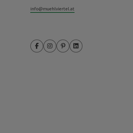
info@muehlviertel.at
Facebook
Instagram
Pinterest
LinkedIn