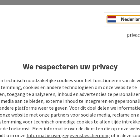
Nederla
privac
We respecteren uw privacy
n technisch noodzakelijke cookies voor het functioneren van de w
n
PDF aanmaken
Bijdrage printen
In de buur
temming, cookies en andere technologieën om onze website te
en, toegang te analyseren, inhoud en advertenties te personaliser
e media aan te bieden, externe inhoud te integreren en gepersonal
andere platforms weer te geven. Voor dit doel delen we informati
 onze website met onze partners voor sociale media, reclame en a
stemming voor technisch onnodige cookies te allen tijde intrekk
r de toekomst. Meer informatie over de diensten die op onze web
ndt u in onze
Informatie over gegevensbescherming
of in deze co