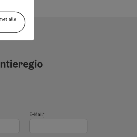
met alle
ntieregio
E-Mail
*