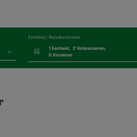
Eenheid / Reisdeelnemer
1
Eenheid
,
2
Volwassenen
,
Aantal eenheden en persoonsvelden
0
Kinderen
r