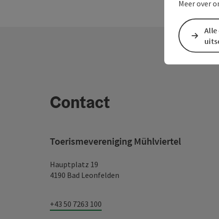
Meer over o
Alle
uit
Contact
Toerismevereniging Mühlviertel
Hauptplatz 19
4190 Bad Leonfelden
+43 50 7263 100