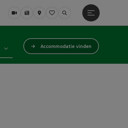
Startmenu openen
Webcams
Tijdschrift/Blog
Kaart
Mijn notitieblok
Zoek op
Accommodatie vinden