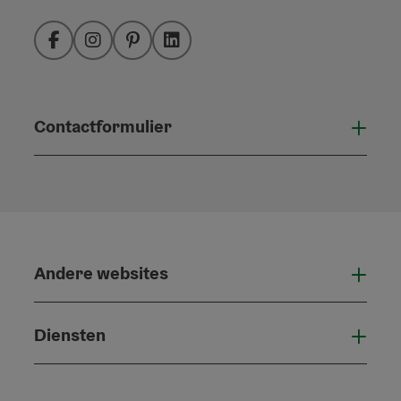
Facebook
Instagram
Pinterest
LinkedIn
Contactformulier
Open
Andere websites
And
Diensten
Die