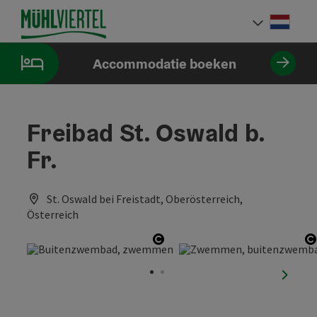
Accesskey
Accesskey
Accesskey
Inhoud
Navigatie
Paginabegin
[0]
[1]
[2]
Neder
Taalke
Accommodatie boeken
Freibad St. Oswald b.
Fr.
St. Oswald bei Freistadt, Oberösterreich,
Österreich
Start Copyright
S
nächst