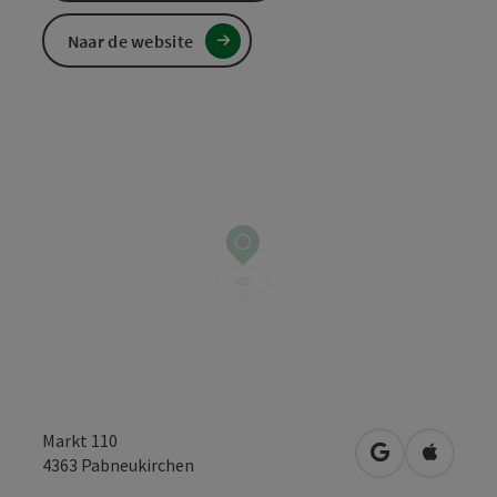
Naar de website
Markt 110
Openen in Go
Openen 
4363
Pabneukirchen