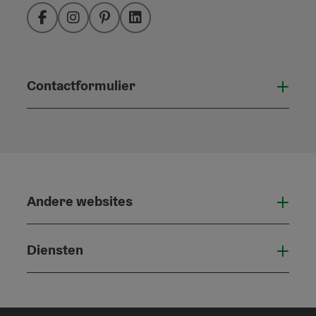
Facebook
Instagram
Pinterest
LinkedIn
Contactformulier
Open
Andere websites
And
Diensten
Die