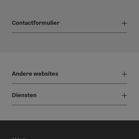
Contactformulier
Open
Andere websites
And
Diensten
Die