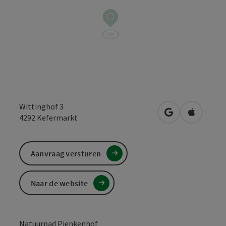
Wittinghof 3
Openen in Goo
Openen i
4292
Kefermarkt
Aanvraag versturen
Naar de website
Natuurpad Pienkenhof