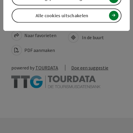
Alle cookies uitschakelen
Bijdrage aankruisen
Bijdrage printen
Naar favorieten
In de buurt
PDF aanmaken
powered by
TOURDATA
Doe een suggestie