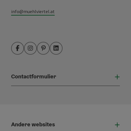
info@muehlviertel.at
Facebook
Instagram
Pinterest
LinkedIn
Contactformulier
Open
Andere websites
And