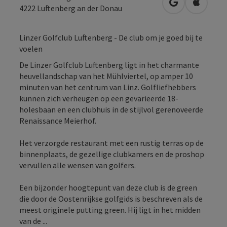
Openen in Go
Openen 
4222
Luftenberg an der Donau
Linzer Golfclub Luftenberg - De club om je goed bij te
voelen
De Linzer Golfclub Luftenberg ligt in het charmante
heuvellandschap van het Mühlviertel, op amper 10
minuten van het centrum van Linz. Golfliefhebbers
kunnen zich verheugen op een gevarieerde 18-
holesbaan en een clubhuis in de stijlvol gerenoveerde
Renaissance Meierhof.
Het verzorgde restaurant met een rustig terras op de
binnenplaats, de gezellige clubkamers en de proshop
vervullen alle wensen van golfers.
Een bijzonder hoogtepunt van deze club is de green
die door de Oostenrijkse golfgids is beschreven als de
meest originele putting green. Hij ligt in het midden
van de ...