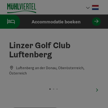
Accesskey
Accesskey
Accesskey
Inhoud
Navigatie
Paginabegin
[0]
[1]
[2]
Neder
Taalke
Accommodatie boeken
Linzer Golf Club
Luftenberg
Luftenberg an der Donau, Oberösterreich,
Österreich
nächst