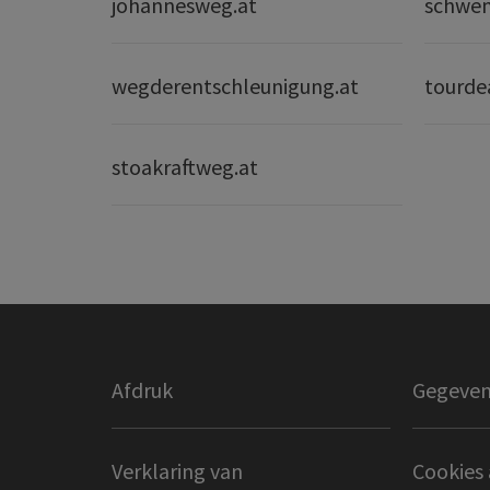
johannesweg.at
schwe
wegderentschleunigung.at
tourde
stoakraftweg.at
Afdruk
Gegeven
Verklaring van
Cookies