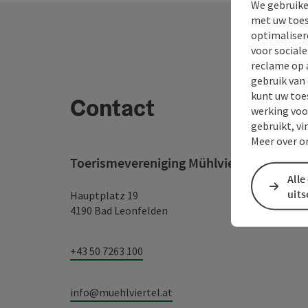
We gebruike
met uw toes
optimaliser
voor social
reclame op 
gebruik van
kunt uw toe
Contact
werking voo
gebruikt, vi
Meer over o
Toerismevereniging Mühlviertel
Alle
uit
Hauptplatz 19
4190 Bad Leonfelden
+43 50 7263 100
info@muehlviertel.at