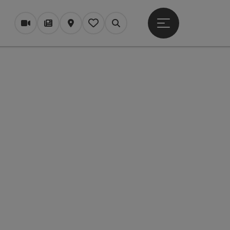
Startmenu openen
Webcams
Tijdschrift/Blog
Kaart
Mijn notitieblok
Zoek op
pyright