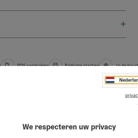
n
PDF aanmaken
Bijdrage printen
In de buur
Nederla
privac
We respecteren uw privacy