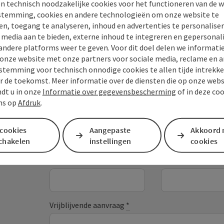
n technisch noodzakelijke cookies voor het functioneren van de w
temming, cookies en andere technologieën om onze website te
en, toegang te analyseren, inhoud en advertenties te personaliser
e media aan te bieden, externe inhoud te integreren en gepersonal
andere platforms weer te geven. Voor dit doel delen we informati
 onze website met onze partners voor sociale media, reclame en a
stemming voor technisch onnodige cookies te allen tijde intrekk
Je bericht aan de vaka
r de toekomst. Meer informatie over de diensten die op onze web
Mühlviertel
ndt u in onze
Informatie over gegevensbescherming
of in deze co
ns op
Afdruk
.
 cookies
Aangepaste
Akkoord 
Velden met
*
zijn verplicht
schakelen
instellingen
cookies
Voornaam
Achternaaam
Vrijblijvende aanvraag
*