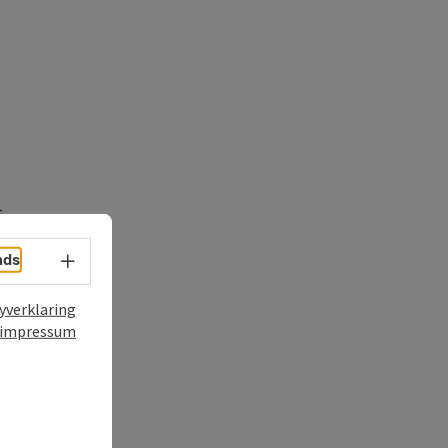
t
nds
Taalkeuze - menu openen
yverklaring
impressum