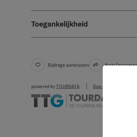
Toegankelijkheid
Bijdrage aankruisen
Naar favoriete
powered by
TOURDATA
Doe een suggestie