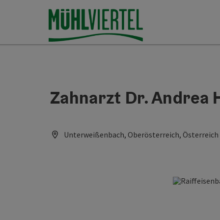
Accesskey
Accesskey
Accesskey
Inhoud
Navigatie
Paginabegin
[0]
[1]
[2]
Zahnarzt Dr. Andrea 
Unterweißenbach, Oberösterreich, Österreich