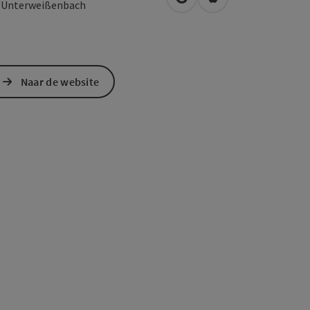
Openen in Google Maps
Openen in Apple M
3
Unterweißenbach
Naar de website