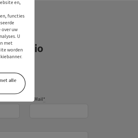
ebsite en,
en, functies
iseerde
e over uw
nalyses. U
en met
ntieregio
site worden
okiebanner.
met alle
E-Mail
*