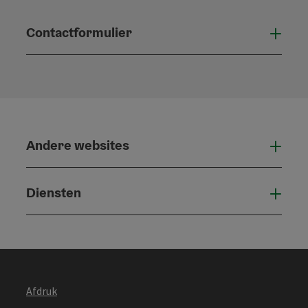
Contactformulier
Open
Andere websites
And
Diensten
Die
Afdruk