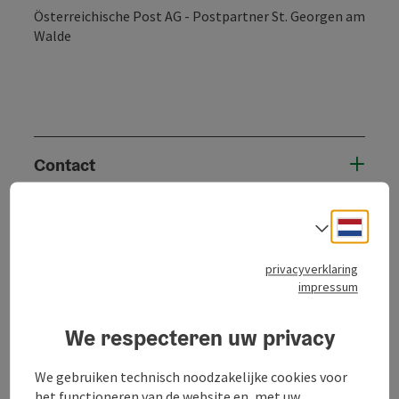
Österreichische Post AG - Postpartner St. Georgen am
Walde
Contact
Ligging
Neder
Taalke
privacyverklaring
Geschiktheid
impressum
Toegankelijkheid
We respecteren uw privacy
We gebruiken technisch noodzakelijke cookies voor
het functioneren van de website en, met uw