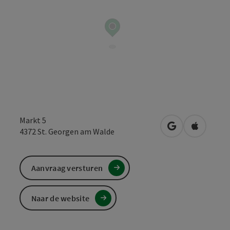
Markt 5
Openen in Goo
Openen i
4372
St. Georgen am Walde
Aanvraag versturen
Naar de website