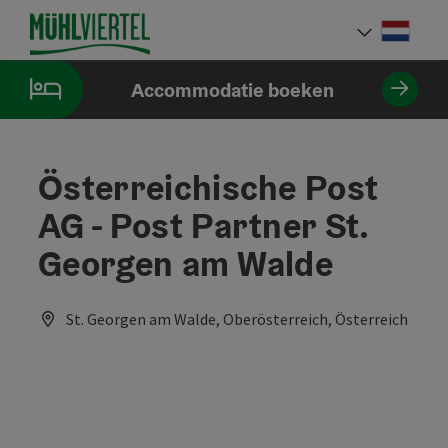
Accesskey
Accesskey
Accesskey
Inhoud
Navigatie
Paginabegin
[0]
[1]
[2]
Neder
Taalke
Accommodatie boeken
Österreichische Post
AG - Post Partner St.
Georgen am Walde
St. Georgen am Walde, Oberösterreich, Österreich