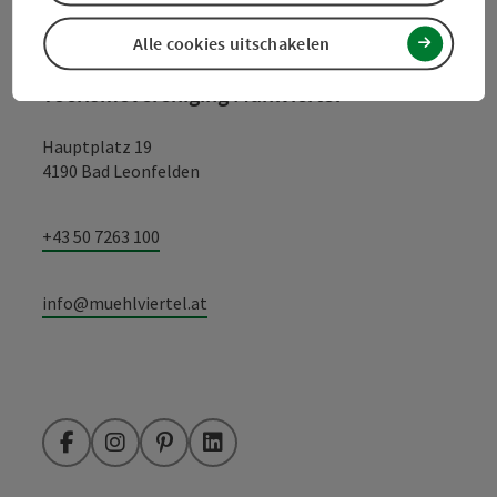
Contact
Alle cookies uitschakelen
Toerismevereniging Mühlviertel
Hauptplatz 19
4190 Bad Leonfelden
+43 50 7263 100
info@muehlviertel.at
Facebook
Instagram
Pinterest
LinkedIn