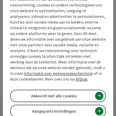
toestemming, cookies en andere technologieën om
onze website te optimaliseren, toegang te
Bijdrage aankruisen
Bijdrage printen
analyseren, inhoud en advertenties te personaliseren,
functies voor sociale media aan te bieden, externe
Naar favorieten
In de buurt
inhoud te integreren en gepersonaliseerde reclame
op andere platforms weer te geven. Voor dit doel
PDF aanmaken
delen we informatie over uw gebruik van onze website
met onze partners voor sociale media, reclame en
analyses. U kunt uw toestemming voor technisch
powered by
TOURDATA
Doe een suggestie
onnodige cookies te allen tijde intrekken met
werking voor de toekomst. Meer informatie over de
diensten die op onze website worden gebruikt, vindt u
in onze
Informatie over gegevensbescherming
of in
deze cookiebanner. Meer over ons op
Afdruk
.
Akkoord met alle cookies
Aangepaste instellingen