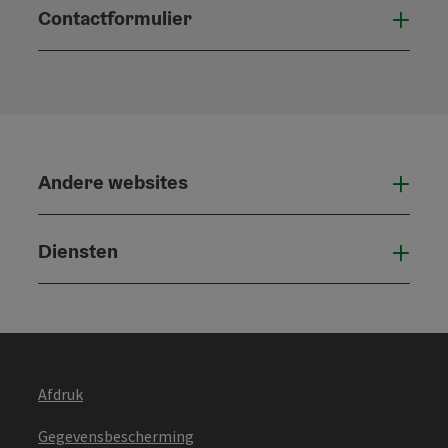
Contactformulier
Open
Andere websites
And
Diensten
Die
Afdruk
Gegevensbescherming