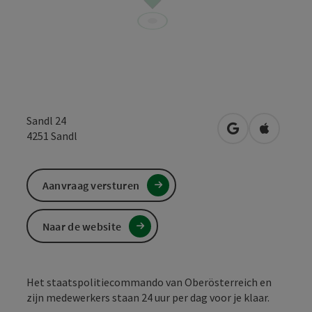
Sandl 24
Openen in Goo
Openen i
4251
Sandl
Aanvraag versturen
Naar de website
Het staatspolitiecommando van Oberösterreich en
zijn medewerkers staan 24 uur per dag voor je klaar.