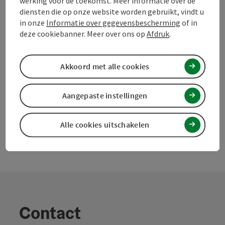
werking voor de toekomst. Meer informatie over de
Bijdrage aankruisen
Bijdrage printen
diensten die op onze website worden gebruikt, vindt u
in onze
Informatie over gegevensbescherming
of in
Naar favorieten
deze cookiebanner. Meer over ons op
Afdruk
.
In de buurt
PDF aanmaken
Akkoord met alle cookies
powered by
TOURDATA
Doe een suggestie
Aangepaste instellingen
Alle cookies uitschakelen
Contact