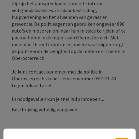
Zij zijn het aanspreekpunt voor alle interne
veiligheidskwesties: misdaadbestrijding,
hulpverlening en het afwenden van gevaar en
preventie. De politieagenten gebruiken ongeveer 690
auto's en motoren om naar hun missies te rijden of te
patrouilleren in de regio's van Oberösterreich. Met
meer dan 16 motorboten en andere vaartuigen zorgt
de politie voor de veiligheid op de meren en rivieren in
Oberösterreich.
Je kunt contact opnemen met de politie in
Oberösterreich via het servicenummer 059133-40
tegen lokaal tarief.
In noodgevallen kun je snel hulp inroepen ...
Beschrijving volledig aangeven