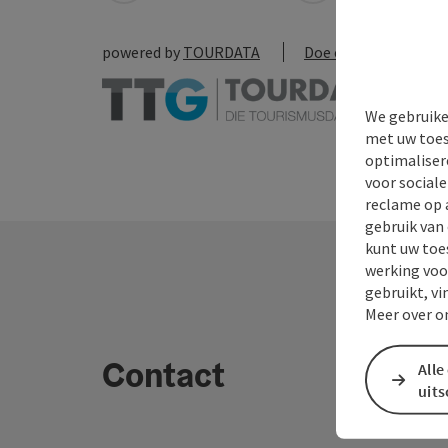
powered by
TOURDATA
Doe een suggestie
We gebruike
met uw toes
optimaliser
voor social
reclame op 
gebruik van
kunt uw toe
werking voo
gebruikt, vi
Meer over o
Contact
Alle
uit