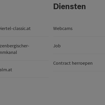
Diensten
ertel-classic.at
Webcams
zenbergischer-
Job
mmkanal
Contract herroepen
alm.at