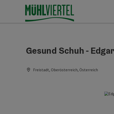
Accesskey
Accesskey
Accesskey
Inhoud
Navigatie
Paginabegin
[0]
[1]
[2]
Gesund Schuh - Edgar
Freistadt, Oberösterreich, Österreich