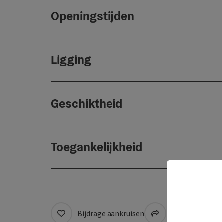
Openingstijden
Ligging
Geschiktheid
Toegankelijkheid
Bijdrage aankruisen
Naar favoriete