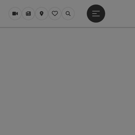
Startmenu openen
Webcams
Tijdschrift/Blog
Kaart
Mijn notitieblok
Zoek op
pyright