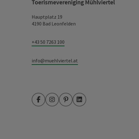
Toerismevereniging Mühlviertel
Hauptplatz 19
4190 Bad Leonfelden
+43 50 7263 100
info@muehlviertel.at
Facebook
Instagram
Pinterest
LinkedIn