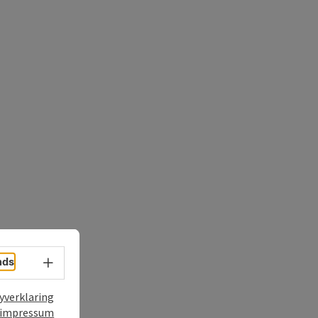
nds
Taalkeuze - menu openen
yverklaring
t
impressum