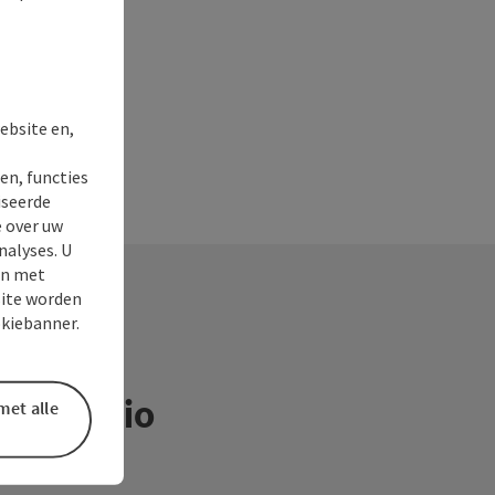
ebsite en,
en, functies
iseerde
e over uw
nalyses. U
en met
site worden
okiebanner.
ntieregio
met alle