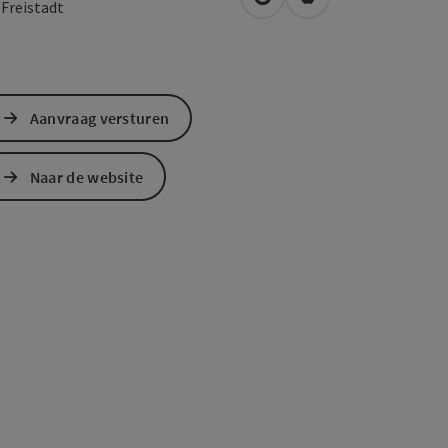
Openen in Google Maps
Openen in Apple M
0
Freistadt
Aanvraag versturen
Naar de website