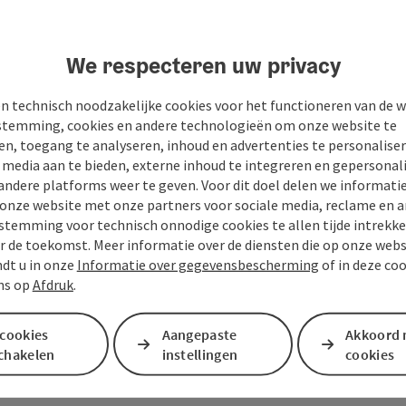
We respecteren uw privacy
n technisch noodzakelijke cookies voor het functioneren van de w
temming, cookies en andere technologieën om onze website te
en, toegang te analyseren, inhoud en advertenties te personaliser
e media aan te bieden, externe inhoud te integreren en gepersonal
andere platforms weer te geven. Voor dit doel delen we informati
 onze website met onze partners voor sociale media, reclame en a
stemming voor technisch onnodige cookies te allen tijde intrekk
r de toekomst. Meer informatie over de diensten die op onze web
ndt u in onze
Informatie over gegevensbescherming
of in deze co
ns op
Afdruk
.
Je bericht aan de vaka
 cookies
Aangepaste
Akkoord 
schakelen
instellingen
cookies
Mühlviertel