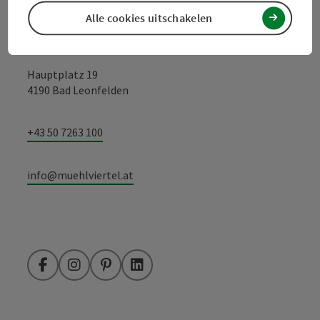
Alle cookies uitschakelen
Toerismevereniging Mühlviertel
Hauptplatz 19
4190 Bad Leonfelden
+43 50 7263 100
info@muehlviertel.at
Facebook
Instagram
Pinterest
LinkedIn