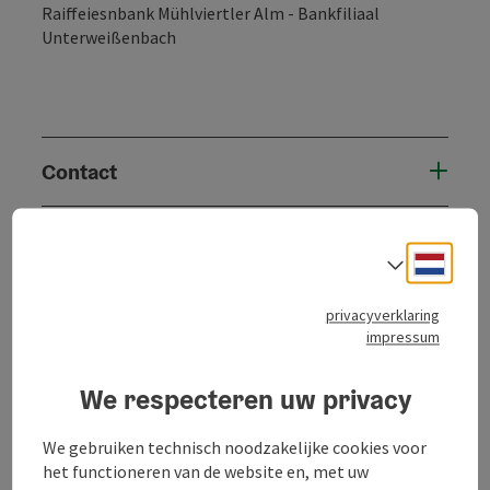
Raiffeiesnbank Mühlviertler Alm - Bankfiliaal
Unterweißenbach
Contact
Ligging
Neder
Taalke
Geschiktheid
privacyverklaring
impressum
Toegankelijkheid
We respecteren uw privacy
We gebruiken technisch noodzakelijke cookies voor
het functioneren van de website en, met uw