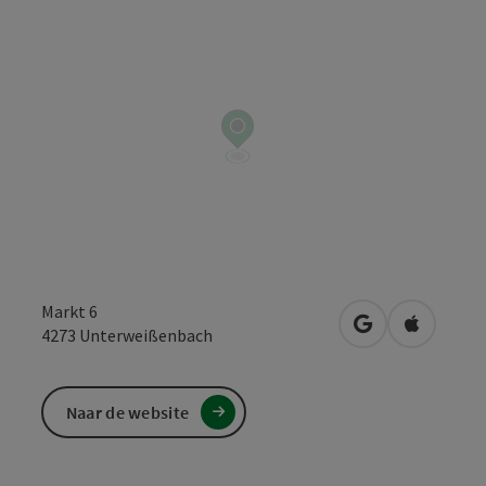
Markt 6
Openen in Goo
Openen i
4273
Unterweißenbach
Naar de website