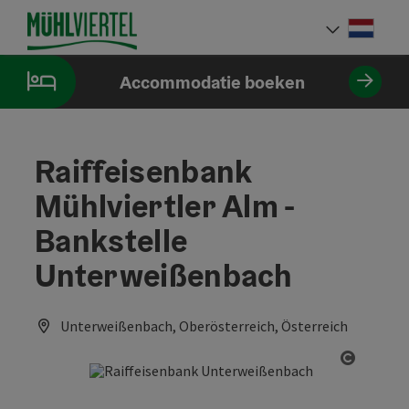
Accesskey
Accesskey
Accesskey
Inhoud
Navigatie
Paginabegin
[0]
[1]
[2]
Neder
Taalke
Accommodatie boeken
Raiffeisenbank
Mühlviertler Alm -
Bankstelle
Unterweißenbach
Unterweißenbach, Oberösterreich, Österreich
Start C