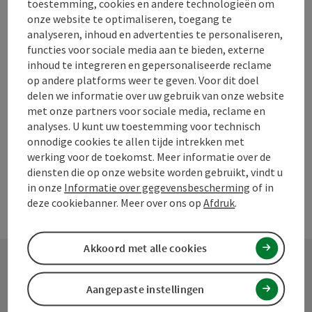
toestemming, cookies en andere technologieën om
Bijdrage aankruisen
Bijdrage printen
onze website te optimaliseren, toegang te
analyseren, inhoud en advertenties te personaliseren,
Naar favorieten
functies voor sociale media aan te bieden, externe
In de buurt
inhoud te integreren en gepersonaliseerde reclame
PDF aanmaken
op andere platforms weer te geven. Voor dit doel
delen we informatie over uw gebruik van onze website
met onze partners voor sociale media, reclame en
powered by
TOURDATA
Doe een suggestie
analyses. U kunt uw toestemming voor technisch
onnodige cookies te allen tijde intrekken met
werking voor de toekomst. Meer informatie over de
diensten die op onze website worden gebruikt, vindt u
in onze
Informatie over gegevensbescherming
of in
deze cookiebanner. Meer over ons op
Afdruk
.
Akkoord met alle cookies
Contact
Aangepaste instellingen