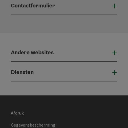
Contactformulier
Open
Andere websites
And
Diensten
Die
Afdruk
Gegevensbescherming