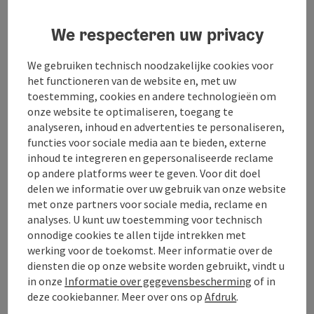
Ligging
We respecteren uw privacy
We gebruiken technisch noodzakelijke cookies voor
Geschiktheid
het functioneren van de website en, met uw
toestemming, cookies en andere technologieën om
Toegankelijkheid
onze website te optimaliseren, toegang te
analyseren, inhoud en advertenties te personaliseren,
functies voor sociale media aan te bieden, externe
inhoud te integreren en gepersonaliseerde reclame
op andere platforms weer te geven. Voor dit doel
delen we informatie over uw gebruik van onze website
Bijdrage aankruisen
Bijdrage printen
met onze partners voor sociale media, reclame en
analyses. U kunt uw toestemming voor technisch
Naar favorieten
onnodige cookies te allen tijde intrekken met
In de buurt
werking voor de toekomst. Meer informatie over de
PDF aanmaken
diensten die op onze website worden gebruikt, vindt u
in onze
Informatie over gegevensbescherming
of in
deze cookiebanner. Meer over ons op
Afdruk
.
powered by
TOURDATA
Doe een suggestie