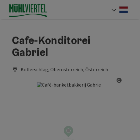
Accesskey
Accesskey
Accesskey
Inhoud
Navigatie
Paginabegin
[0]
[1]
[2]
Neder
Taalke
Cafe-Konditorei
Gabriel
Kollerschlag, Oberösterreich, Österreich
Start C