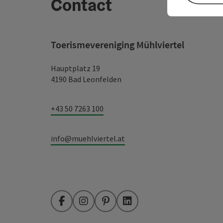
Contact
Toerismevereniging Mühlviertel
Hauptplatz 19
4190 Bad Leonfelden
+43 50 7263 100
info@muehlviertel.at
Facebook
Instagram
Pinterest
LinkedIn