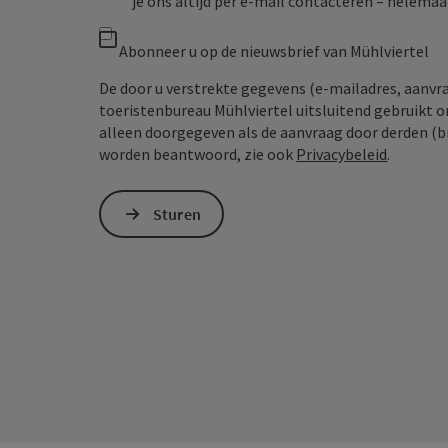
je ons altijd per e‑mail contacteren – helem
Abonneer u op de nieuwsbrief van Mühlviertel
De door u verstrekte gegevens (e-mailadres, aanv
toeristenbureau Mühlviertel uitsluitend gebruikt 
alleen doorgegeven als de aanvraag door derden (bi
worden beantwoord, zie ook
Privacybeleid
.
Sturen