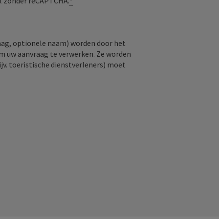
aal zonder reCAPTCHA.
*
raag, optionele naam) worden door het
om uw aanvraag te verwerken. Ze worden
jv. toeristische dienstverleners) moet