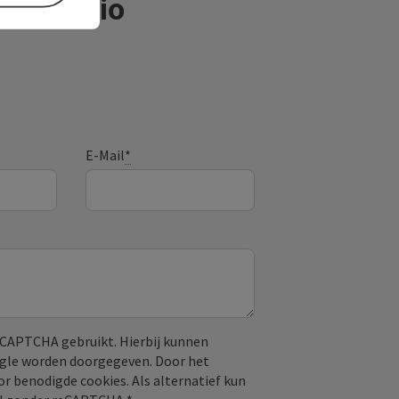
ntieregio
E-Mail
*
CAPTCHA gebruikt. Hierbij kunnen
ogle worden doorgegeven. Door het
or benodigde cookies. Als alternatief kun