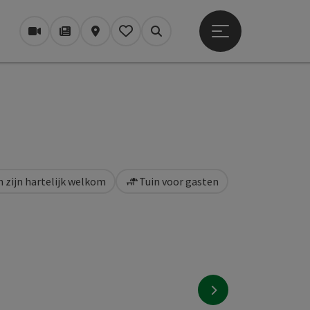
Startmenu openen
Webcams
Tijdschrift/Blog
Kaart
Mijn notitieblok
Zoek op
n zijn hartelijk welkom
Tuin voor gasten
nächstes Element