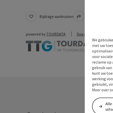
Bijdrage aankruisen
Naar favoriete
powered by
TOURDATA
Doe een suggestie
We gebruike
met uw toes
optimaliser
voor social
reclame op 
gebruik van
kunt uw toe
werking voo
gebruikt, vi
Meer over o
Alle
uit