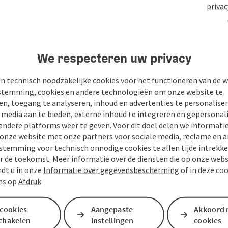
privac
n
PDF aanmaken
Bijdrage printen
In de buur
We respecteren uw privacy
n technisch noodzakelijke cookies voor het functioneren van de w
temming, cookies en andere technologieën om onze website te
en, toegang te analyseren, inhoud en advertenties te personaliser
e media aan te bieden, externe inhoud te integreren en gepersonal
andere platforms weer te geven. Voor dit doel delen we informati
 onze website met onze partners voor sociale media, reclame en a
stemming voor technisch onnodige cookies te allen tijde intrekk
r de toekomst. Meer informatie over de diensten die op onze web
ndt u in onze
Informatie over gegevensbescherming
of in deze co
ns op
Afdruk
.
 cookies
Aangepaste
Akkoord 
schakelen
instellingen
cookies