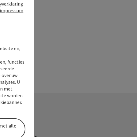
yverklaring
impressum
t
ebsite en,
en, functies
iseerde
e over uw
nalyses. U
en met
site worden
okiebanner.
met alle