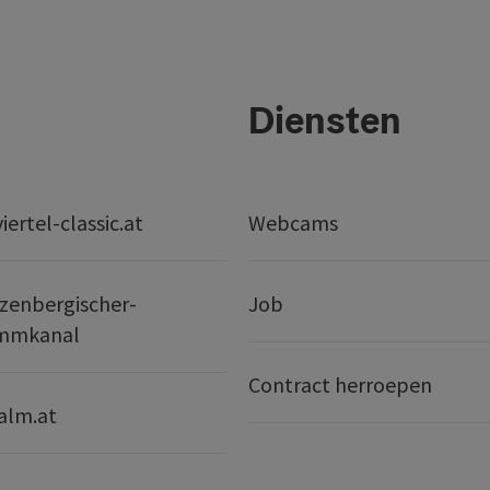
Diensten
ertel-classic.at
Webcams
zenbergischer-
Job
mmkanal
Contract herroepen
alm.at