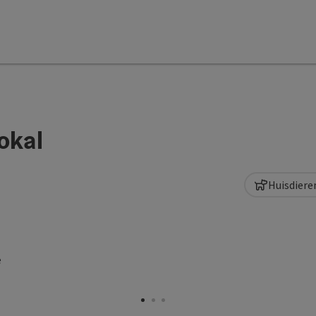
okal
Huisdiere
art Copyright