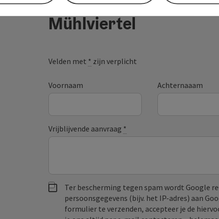
Je bericht aan de vaka
Mühlviertel
Velden met
*
zijn verplicht
Voornaam
Achternaaam
Vrijblijvende aanvraag
*
Ter bescherming tegen spam wordt Google re
persoonsgegevens (bijv. het IP-adres) aan Go
formulier te verzenden, accepteer je de hiervo