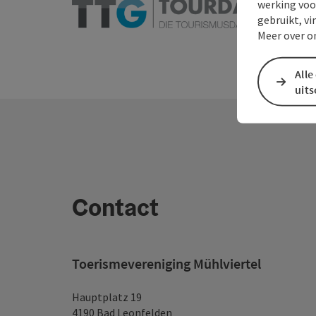
werking voo
gebruikt, vi
Meer over o
Alle
uit
Contact
Toerismevereniging Mühlviertel
Hauptplatz 19
4190 Bad Leonfelden