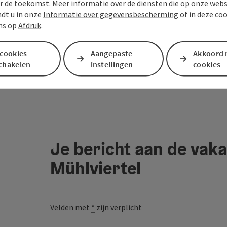
r de toekomst. Meer informatie over de diensten die op onze web
ndt u in onze
Informatie over gegevensbescherming
of in deze co
ns op
Afdruk
.
 cookies
Aangepaste
Akkoord 
schakelen
instellingen
cookies
Je bericht aan de vaka
Mühlviertel
Velden met
*
zijn verplicht