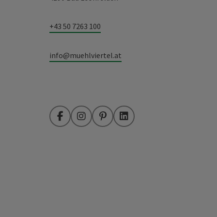
+43 50 7263 100
info@muehlviertel.at
Facebook
Instagram
Pinterest
LinkedIn