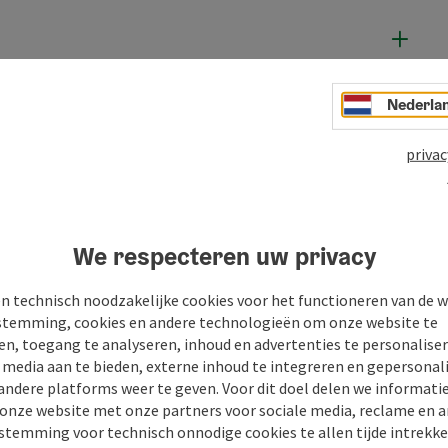
Nederla
privac
We respecteren uw privacy
n technisch noodzakelijke cookies voor het functioneren van de w
temming, cookies en andere technologieën om onze website te
en, toegang te analyseren, inhoud en advertenties te personaliser
n
PDF aanmaken
Bijdrage printen
In de buur
e media aan te bieden, externe inhoud te integreren en gepersonal
andere platforms weer te geven. Voor dit doel delen we informati
 onze website met onze partners voor sociale media, reclame en a
stemming voor technisch onnodige cookies te allen tijde intrekk