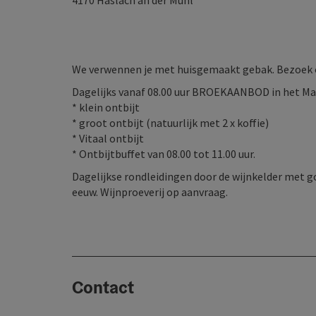
4170
Haslach an der Mühl
We verwennen je met huisgemaakt gebak. Bezoek o
Dagelijks vanaf 08.00 uur BROEKAANBOD in het Ma
* klein ontbijt
* groot ontbijt (natuurlijk met 2 x koffie)
* Vitaal ontbijt
* Ontbijtbuffet van 08.00 tot 11.00 uur.
Dagelijkse rondleidingen door de wijnkelder met g
eeuw. Wijnproeverij op aanvraag.
Contact