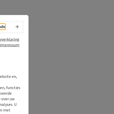
nds
Taalkeuze - menu openen
yverklaring
impressum
ebsite en,
en, functies
t
iseerde
e over uw
nalyses. U
en met