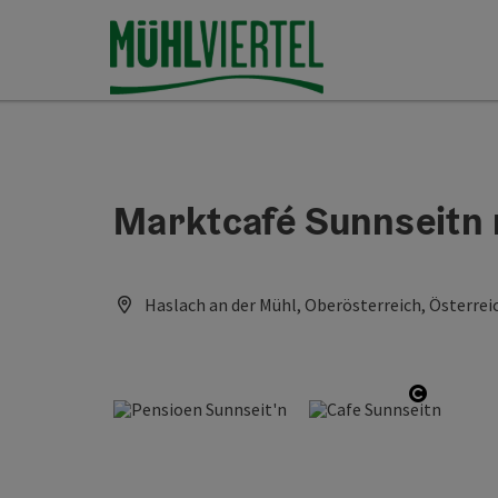
Accesskey
Accesskey
Accesskey
Inhoud
Navigatie
Paginabegin
[0]
[1]
[2]
Marktcafé Sunnseitn 
Haslach an der Mühl, Oberösterreich, Österrei
Start Co