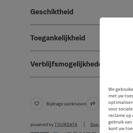
Geschiktheid
Toegankelijkheid
Verblijfsmogelijkheden
We gebruike
met uw toes
optimaliser
Bijdrage aankruisen
Naar favoriete
voor social
reclame op 
gebruik van
powered by
TOURDATA
Doe een suggestie
kunt uw toe