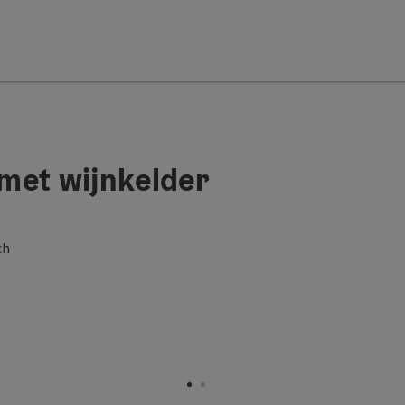
met wijnkelder
ch
pyright