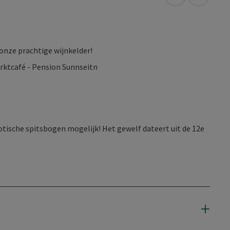
Openen in Go
Openen 
nze prachtige wijnkelder!
rktcafé - Pension Sunnseitn
otische spitsbogen mogelijk! Het gewelf dateert uit de 12e