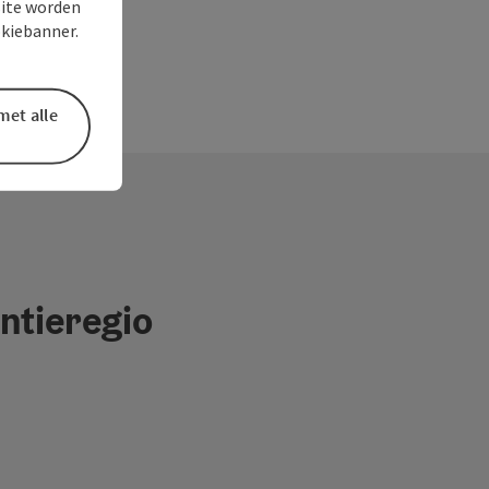
site worden
okiebanner.
met alle
ntieregio