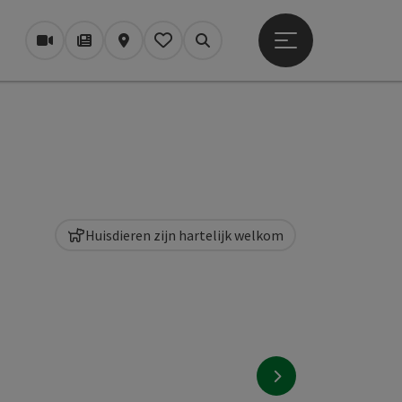
Startmenu openen
Webcams
Tijdschrift/Blog
Kaart
Mijn notitieblok
Zoek op
Huisdieren zijn hartelijk welkom
nächstes Element