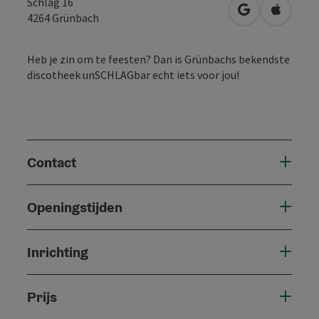
Schlag 16
Openen in Go
Openen 
4264
Grünbach
Heb je zin om te feesten? Dan is Grünbachs bekendste
discotheek unSCHLAGbar echt iets voor jou!
Contact
Openingstijden
Inrichting
Prijs