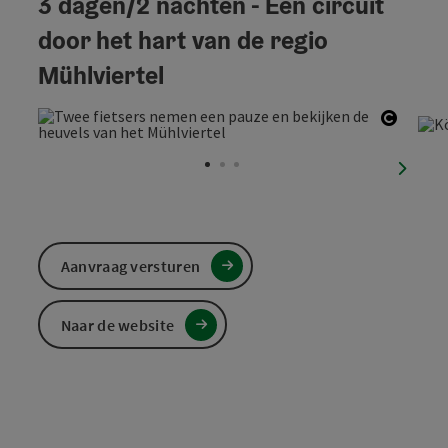
3 dagen/2 nachten - Een circuit
door het hart van de regio
Mühlviertel
Start 
nächst
Aanvraag versturen
Naar de website