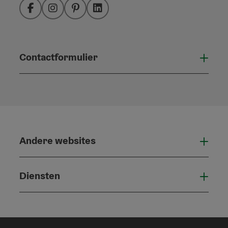
Facebook
Instagram
Pinterest
LinkedIn
Contactformulier
Open
Andere websites
And
Diensten
Die