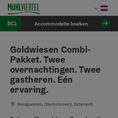
Accesskey
Accesskey
Accesskey
Inhoud
Navigatie
Paginabegin
[0]
[1]
[2]
Neder
Taalke
Accommodatie boeken
Goldwiesen Combi-
Pakket. Twee
overnachtingen. Twee
gastheren. Eén
ervaring.
Königswiesen, Oberösterreich, Österreich