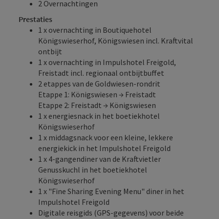
2 Overnachtingen
Prestaties
1 x overnachting in Boutiquehotel
Königswieserhof, Königswiesen incl. Kraftvital
ontbijt
1 x overnachting in Impulshotel Freigold,
Freistadt incl. regionaal ontbijtbuffet
2 etappes van de Goldwiesen-rondrit
Etappe 1: Königswiesen → Freistadt
Etappe 2: Freistadt → Königswiesen
1 x energiesnack in het boetiekhotel
Königswieserhof
1 x middagsnack voor een kleine, lekkere
energiekick in het Impulshotel Freigold
1 x 4-gangendiner van de Kraftvietler
Genusskuchl in het boetiekhotel
Königswieserhof
1 x "Fine Sharing Evening Menu" diner in het
Impulshotel Freigold
Digitale reisgids (GPS-gegevens) voor beide