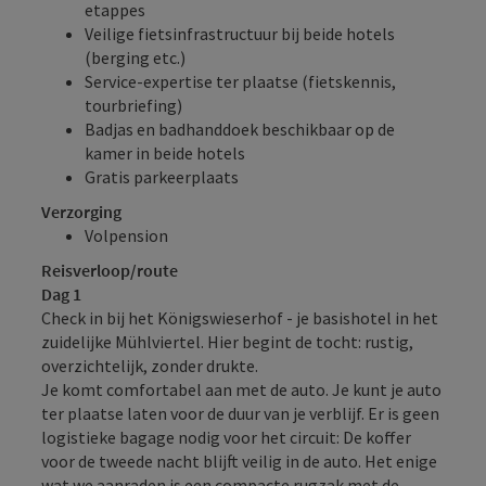
etappes
Veilige fietsinfrastructuur bij beide hotels
(berging etc.)
Service-expertise ter plaatse (fietskennis,
tourbriefing)
Badjas en badhanddoek beschikbaar op de
kamer in beide hotels
Gratis parkeerplaats
Verzorging
Volpension
Reisverloop/route
Dag 1
Check in bij het Königswieserhof - je basishotel in het
zuidelijke Mühlviertel. Hier begint de tocht: rustig,
overzichtelijk, zonder drukte.
Je komt comfortabel aan met de auto. Je kunt je auto
ter plaatse laten voor de duur van je verblijf. Er is geen
logistieke bagage nodig voor het circuit: De koffer
voor de tweede nacht blijft veilig in de auto. Het enige
wat we aanraden is een compacte rugzak met de