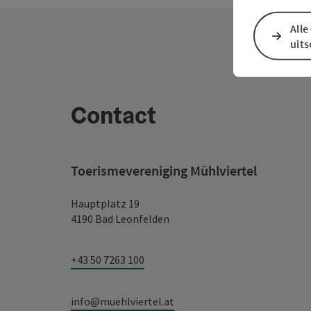
Alle
uit
Contact
Toerismevereniging Mühlviertel
Hauptplatz 19
4190 Bad Leonfelden
+43 50 7263 100
info@muehlviertel.at