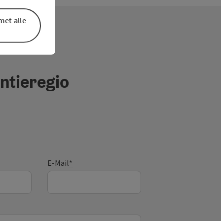
met alle
ntieregio
E-Mail
*