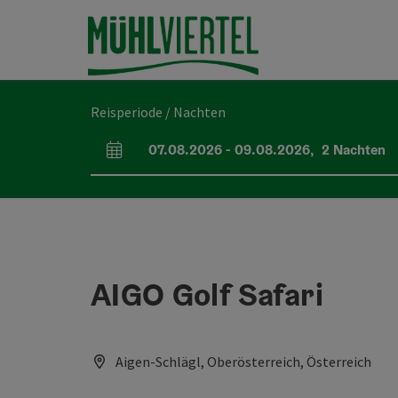
Accesskey
Accesskey
Accesskey
Inhoud
Navigatie
Paginabegin
[0]
[1]
[2]
Reisperiode / Nachten
07.08.2026
-
09.08.2026
,
2
Nachten
Velden voor aankomst en vertrek
AIGO Golf Safari
Aigen-Schlägl, Oberösterreich, Österreich