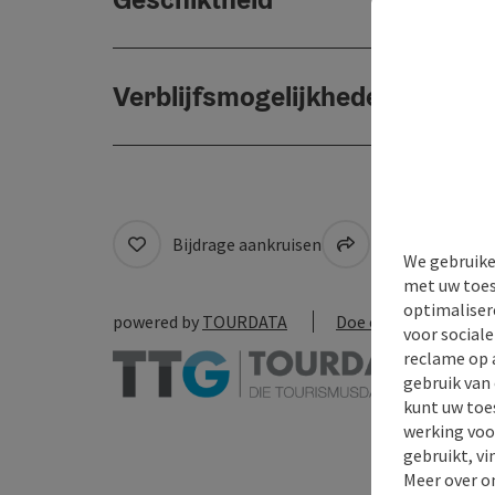
Verblijfsmogelijkheden
Bijdrage aankruisen
Naar favoriete
We gebruike
met uw toes
optimaliser
powered by
TOURDATA
Doe een suggestie
voor social
reclame op 
gebruik van
kunt uw toe
werking voo
gebruikt, vi
Meer over o