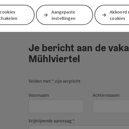
 cookies
Aangepaste
Akkoord 
schakelen
instellingen
cookies
Je bericht aan de vaka
Mühlviertel
Velden met
*
zijn verplicht
Voornaam
Achternaaam
Vrijblijvende aanvraag
*