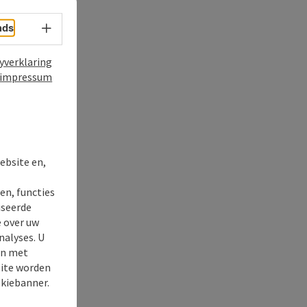
nds
Taalkeuze - menu openen
yverklaring
impressum
t
ebsite en,
en, functies
iseerde
e over uw
nalyses. U
en met
site worden
okiebanner.