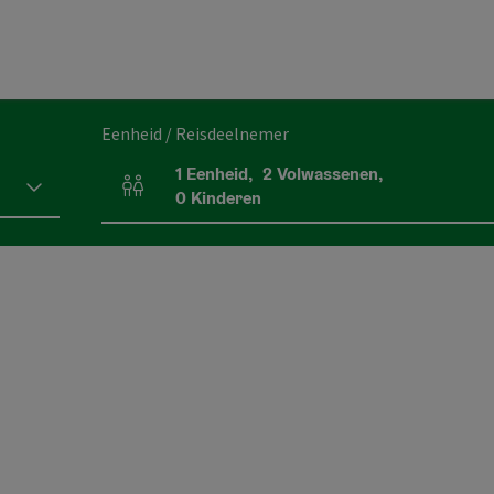
Eenheid / Reisdeelnemer
1
Eenheid
,
2
Volwassenen
,
Aantal eenheden en persoonsvelden
0
Kinderen