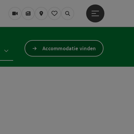
Startmenu openen
Webcams
Tijdschrift/Blog
Kaart
Mijn notitieblok
Zoek op
Accommodatie vinden