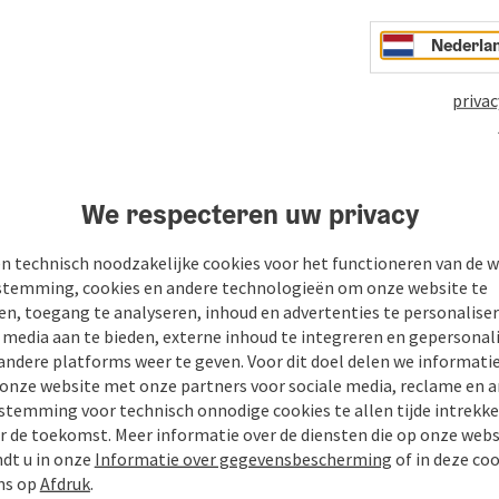
Nederla
privac
We respecteren uw privacy
n
PDF aanmaken
Bijdrage printen
In de buur
n technisch noodzakelijke cookies voor het functioneren van de w
temming, cookies en andere technologieën om onze website te
en, toegang te analyseren, inhoud en advertenties te personaliser
e media aan te bieden, externe inhoud te integreren en gepersonal
andere platforms weer te geven. Voor dit doel delen we informati
 onze website met onze partners voor sociale media, reclame en a
stemming voor technisch onnodige cookies te allen tijde intrekk
r de toekomst. Meer informatie over de diensten die op onze web
ndt u in onze
Informatie over gegevensbescherming
of in deze co
ns op
Afdruk
.