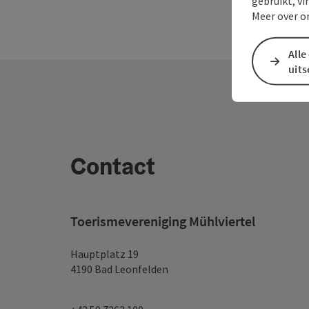
gebruikt, vi
Meer over o
Alle
uit
Contact
Toerismevereniging Mühlviertel
Hauptplatz 19
4190 Bad Leonfelden