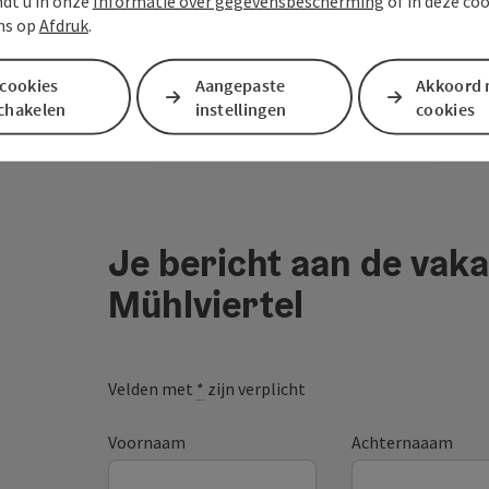
ndt u in onze
Informatie over gegevensbescherming
of in deze co
ns op
Afdruk
.
 cookies
Aangepaste
Akkoord 
schakelen
instellingen
cookies
Je bericht aan de vaka
Mühlviertel
Velden met
*
zijn verplicht
Voornaam
Achternaaam