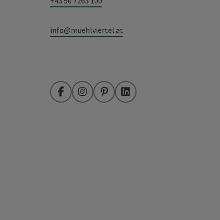
+43 50 7263 100
info@muehlviertel.at
Facebook
Instagram
Pinterest
LinkedIn