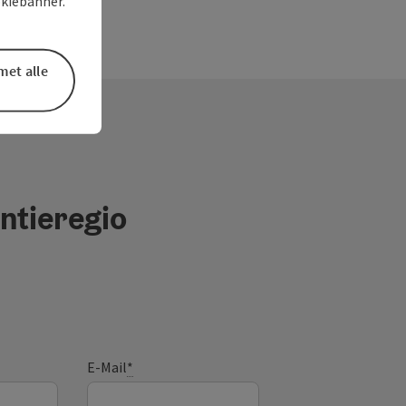
okiebanner.
met alle
ntieregio
E-Mail
*