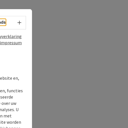
nds
Taalkeuze - menu openen
yverklaring
impressum
ebsite en,
t
en, functies
iseerde
e over uw
nalyses. U
en met
site worden