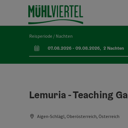
Accesskey
Accesskey
Accesskey
Inhoud
Navigatie
Paginabegin
[0]
[1]
[2]
Reisperiode / Nachten
07.08.2026
-
09.08.2026
,
2
Nachten
Velden voor aankomst en vertrek
Lemuria - Teaching G
Aigen-Schlägl, Oberösterreich, Österreich