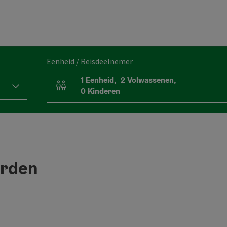
Eenheid / Reisdeelnemer
1
Eenheid
,
2
Volwassenen
,
Aantal eenheden en persoonsvelden
0
Kinderen
arden