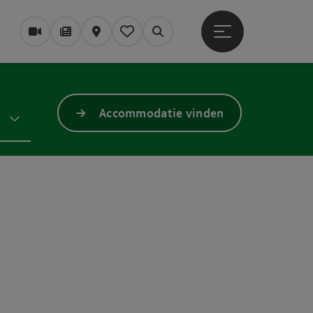
Startmenu openen
Webcams
Tijdschrift/Blog
Kaart
Mijn notitieblok
Zoek op
Accommodatie vinden