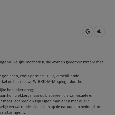
Openen in Go
Openen 
 ongebruikelijke methoden, die worden gedemonstreerd met
de gebieden, zoals permacultuur, verschillende
kel en het nieuwe WIRRIDIANA-spiegeldoolhof.
lijke bezoekersmagneet
aan hun trekken, maar ook iedereen die van visuele en
of moet iedereen op zijn eigen manier en met al zijn
lijk verwarrende uitzichten op de natuur zijn bedoeld om
verstoringen ...