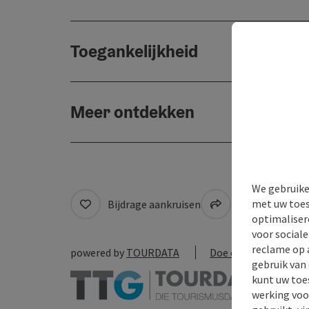
Toegankelijkheid
Meer ontdekken
We gebruike
met uw toes
Bijdrage aankruisen
Naar favoriete
optimaliser
voor social
reclame op 
powered by
TOURDATA
Doe een suggestie
gebruik van
kunt uw toe
werking voo