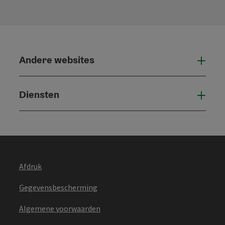
Andere websites
And
Diensten
Die
Afdruk
Gegevensbescherming
Algemene voorwaarden