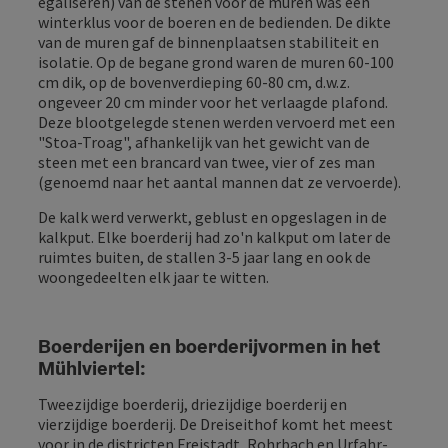
egaliseren) van de stenen voor de muren was een
winterklus voor de boeren en de bedienden. De dikte
van de muren gaf de binnenplaatsen stabiliteit en
isolatie. Op de begane grond waren de muren 60-100
cm dik, op de bovenverdieping 60-80 cm, d.w.z.
ongeveer 20 cm minder voor het verlaagde plafond.
Deze blootgelegde stenen werden vervoerd met een
"Stoa-Troag", afhankelijk van het gewicht van de
steen met een brancard van twee, vier of zes man
(genoemd naar het aantal mannen dat ze vervoerde).
De kalk werd verwerkt, geblust en opgeslagen in de
kalkput. Elke boerderij had zo'n kalkput om later de
ruimtes buiten, de stallen 3-5 jaar lang en ook de
woongedeelten elk jaar te witten.
Boerderijen en boerderijvormen in het
Mühlviertel:
Tweezijdige boerderij, driezijdige boerderij en
vierzijdige boerderij. De Dreiseithof komt het meest
voor in de districten Freistadt, Rohrbach en Urfahr-