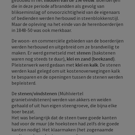
die in deze periode afbrandden als gevolg van
blikseminslag of onvoorzichtigheid van de eigenaars
of bedienden werden herbouwd in steenblokkenstijl.
Maar de opleving na het einde van de herenboerderijen
in 1848-50 was ook merkbaar.
De woon- en commerciële gebieden van de boerderijen
werden herbouwd en uitgebreid om ze brandveilig te
maken. Er werd gemetseld met
stenen
(bakstenen
waren nog steeds te duur),
klei en zand (beekzand)
.
Pleisterwerk werd gedaan met
klei en kalk
. De stenen
werden kaal gelegd om uit kostenoverwegingen kalk
te besparen en de openingen tussen de stenen werden
bepleisterd.
De
stenen/vindstenen
(Mühlviertel
granietvindstenen) werden van akkers en weiden
gehaald of uit hun eigen steengroeve, die bijna elke
boer bezat.
Het was belangrijk dat de steen twee goede kanten
had voor de muur (de hoeksteen had zelfs drie goede
kanten nodig). Het klaarmaken (het zogenaamde