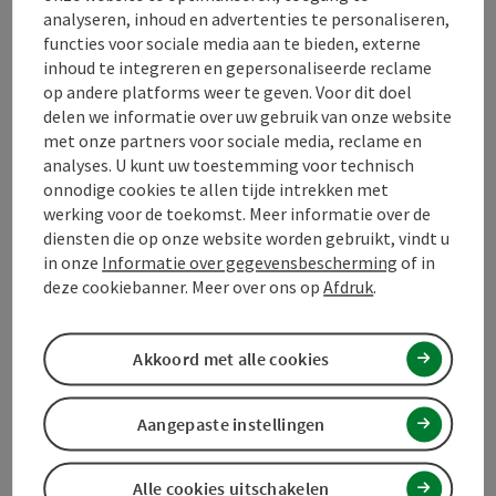
bijgebouwen en enkele modern verbouwde
analyseren, inhoud en advertenties te personaliseren,
boerderijen die in de stenen burchtstijl zijn gelaten. Je
functies voor sociale media aan te bieden, externe
ziet ook stenen muren, stenen banken.....
inhoud te integreren en gepersonaliseerde reclame
De wandelaar moet worden gewezen op het
op andere platforms weer te geven. Voor dit doel
veelzijdige gebruik van "Mühlviertel granite".
delen we informatie over uw gebruik van onze website
Je kunt meer te weten komen op
meer dan 25
met onze partners voor sociale media, reclame en
bewegwijzerde Steinbloßhöfe
(huis - boerderijnaam,
analyses. U kunt uw toestemming voor technisch
tijd van ontstaan en gebeurtenissen) en bijgebouwen
onnodige cookies te allen tijde intrekken met
langs de wandelroute.
werking voor de toekomst. Meer informatie over de
De typische, mooie stenen hoeve kenmerkt het
centrum van de stenen landbouw in het Mühlviertel
diensten die op onze website worden gebruikt, vindt u
met de gemeenten Hirschbach, Ottenschlag en het
in onze
Informatie over gegevensbescherming
of in
dorp Stiftung bij Neumarkt im Mühlkreis.
deze cookiebanner. Meer over ons op
Afdruk
.
Akkoord met alle cookies
Een bijdrage van wandelpadbegeleider en
initiatiefnemer
Josef L. Plöchl
Aangepaste instellingen
Alle cookies uitschakelen