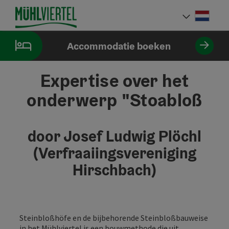
Accesskey
Accesskey
Accesskey
Inhoud
Navigatie
Paginabegin
[0]
[1]
[2]
Neder
Taalke
Accommodatie boeken
Expertise over het
onderwerp "Stoabloß
door Josef Ludwig Plöchl
(Verfraaiingsvereniging
Hirschbach)
Steinbloßhöfe en de bijbehorende Steinbloßbauweise
in het Mühlviertel is een bouwmethode die uit