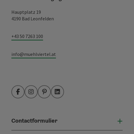
Hauptplatz 19
4190 Bad Leonfelden
+43 50 7263 100
info@muehlviertel.at
Facebook
Instagram
Pinterest
LinkedIn
Contactformulier
Open