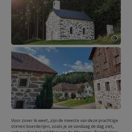
Start 
Voor zover ik weet, zijn de meeste van deze prachtige
stenen boerderijen, zoals je ze vandaag de dag ziet,
gebouwd in het
midden van de 19e eeuw
. Boerderijen