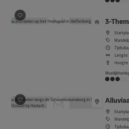
huifregelaar kan met de pijltasten worden gewijzigd. De resultat
3-The
Bijdrage aankruisen
: 3-Themenweg
Startpl
Wandel
Tijdsduu
Lengte:
Hoogte (
Moeilijkheids
Middel
Alluvia
Bijdrage aankruisen
: Alluviaal kanaalpad
Startpl
Wandel
Tijdsduu