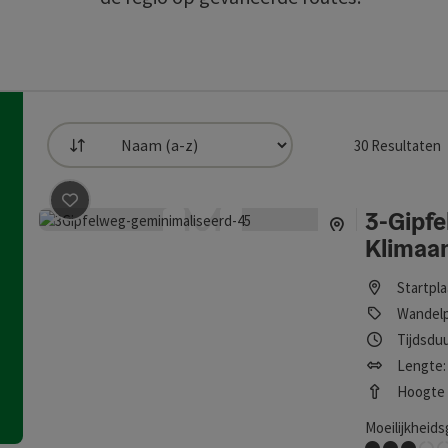
30
Resultaten
Filtering
de lijst zijn filters beschikbaar waarmee de selectie kan worde
3-Gipfe
Bijdrage aankruisen
: 3-Gipfelweg mit Klimaanpassun
Klimaa
Startpl
Wandel
Tijdsduu
Lengte: 
Hoogte (
Moeilijkheids
Middel