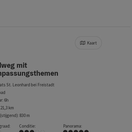
Kaart
n verfijnd. De resultaten in de lijst worden direct bijgewerkt
lweg mit
gsthemen
npassungsthemen
aats
St. Leonhard bei Freistadt
pad
r: 6h
21,3 km
stijgend): 830 m
graad:
Conditie:
Panorama:
Middel
Droomtocht