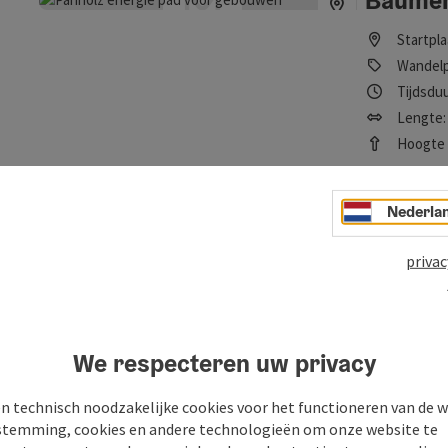
Baumen
Startpl
Wandel
Tijdsduu
Lengte: 
Hoogte (
Moeilijkheids
Erg gemakkeli
Nederla
privac
Bierleh
Bijdrage aankruisen
: Bierlehrpfad in Kefermarkt
Startpl
Wandel
We respecteren uw privacy
Tijdsduu
Lengte: 
n technisch noodzakelijke cookies voor het functioneren van de w
Hoogte (
temming, cookies en andere technologieën om onze website te