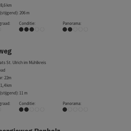
8,6 km
stijgend): 206 m
graad:
Conditie:
Panorama:
Middel
Enigszins uitzicht
weg
aats
St. Ulrich im Mühlkreis
pad
r: 22m
1,4 km
stijgend): 11 m
graad:
Conditie:
Panorama:
Gemakkelijk
Nauwelijks uitzicht