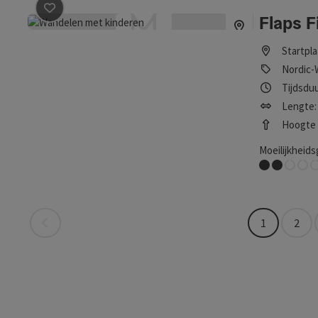
Flaps F
Bijdrage aankruisen
: Flaps Fit-Weg
Startpl
Nordic-
Tijdsduu
Lengte: 
Hoogte (
Moeilijkheids
Gemakkelijk
vorige pagina
1
2