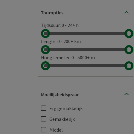
Touropties
De sc
Tijdsduur
:
0
-
24+ h
Lengte
:
0
-
200+ km
Hoogtemeter
:
0
-
5000+ m
Moeilijkheidsgraad
Erg gemakkelijk
Gemakkelijk
Middel