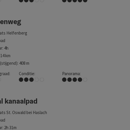
en worden vervolgens opnieuw geladen.
menweg
aats
Helfenberg
pad
r: 4h
 14 km
stijgend): 408 m
graad:
Conditie:
Panorama:
Middel
Schitterend uitzicht
al kanaalpad
aats
St. Oswald bei Haslach
pad
r: 2h 31m