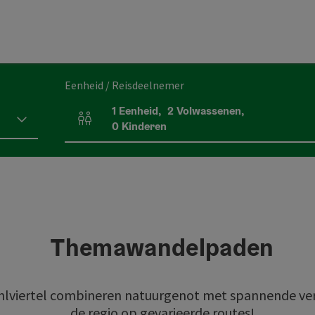
Eenheid / Reisdeelnemer
1
Eenheid
,
2
Volwassenen
,
Aantal eenheden en persoonsvelden
0
Kinderen
Themawandelpaden
lviertel combineren natuurgenot met spannende verh
de regio op gevarieerde routes!