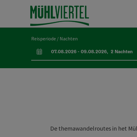
Accesskey
Accesskey
Accesskey
Inhoud
Navigatie
Paginabegin
[0]
[1]
[2]
Reisperiode / Nachten
07.08.2026
-
09.08.2026
,
2
Nachten
Velden voor aankomst en vertrek
De themawandelroutes in het Müh