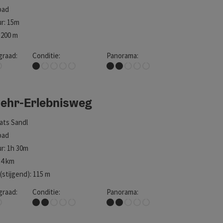
pad
r: 15m
 200 m
graad:
Conditie:
Panorama:
jk
Erg gemakkelijk
Enigszins uitzicht
ehr-Erlebnisweg
aats
Sandl
pad
r: 1h 30m
 4 km
stijgend): 115 m
graad:
Conditie:
Panorama:
Gemakkelijk
Enigszins uitzicht