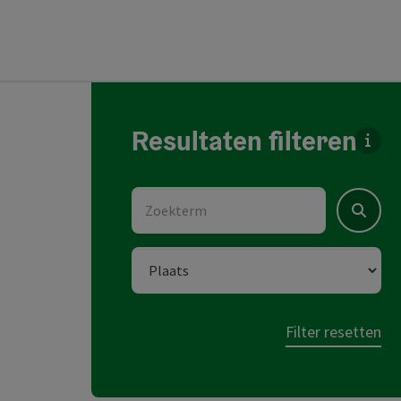
direct naar de resultaten springen
Resultaten filteren
Voor 
Zoekterm
Zoeken
Plaats
Filter resetten