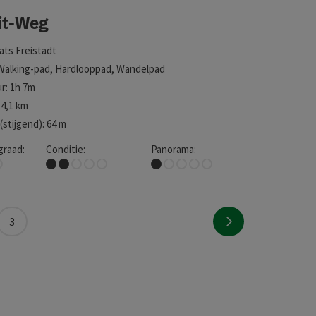
it-Weg
aats
Freistadt
Walking-pad, Hardlooppad, Wandelpad
r: 1h 7m
4,1 km
stijgend): 64 m
graad:
Conditie:
Panorama:
Gemakkelijk
Nauwelijks uitzicht
Volgende pagina
3