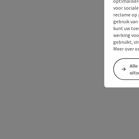
optimaliser
voor social
reclame op 
gebruik van
kunt uw toe
werking voo
gebruikt, vi
Meer over o
Alle
uit