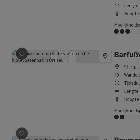
Lengte: 
Hoogte (
Moeilijkheids
Middel
Barfuß
Bijdrage aankruisen
: Barfußweg
Startpl
Wandel
Tijdsduu
Lengte: 
Hoogte (
Moeilijkheids
Gemakkelijk
Bijdrage aankruisen
: Baumenergieweg Panholz