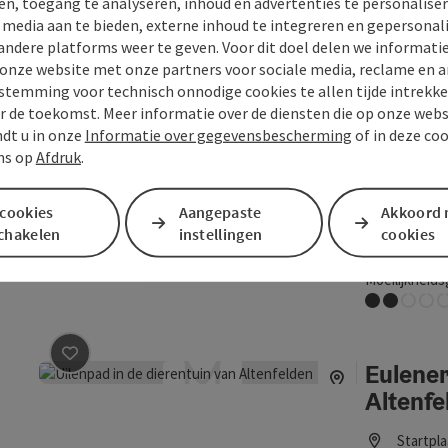
en, toegang te analyseren, inhoud en advertenties te personaliser
Moeilijkheids
e media aan te bieden, externe inhoud te integreren en gepersonal
Middel
andere platforms weer te geven. Voor dit doel delen we informati
 onze website met onze partners voor sociale media, reclame en a
stemming voor technisch onnodige cookies te allen tijde intrekk
Erlebn
r de toekomst. Meer informatie over de diensten die op onze web
Bijdrage aankruisen
: Erlebnisweg Moorwald
ndt u in onze
Informatie over gegevensbescherming
of in deze co
Startpl
ns op
Afdruk
.
Themaw
Tijdsduu
 cookies
Aangepaste
Akkoord 
Lengte: 
schakelen
instellingen
cookies
Hoogte (
Moeilijkheids
Gemakkelijk
Eulener
Bijdrage aankruisen
: Eulenerlebnispfad im Tierpark Alt
Altenfe
Startpl