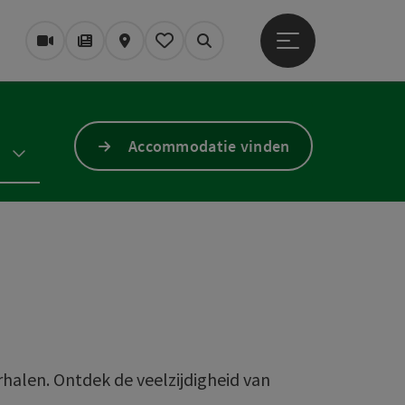
Startmenu openen
Webcams
Tijdschrift/Blog
Kaart
Mijn notitieblok
Zoek op
Accommodatie vinden
alen. Ontdek de veelzijdigheid van