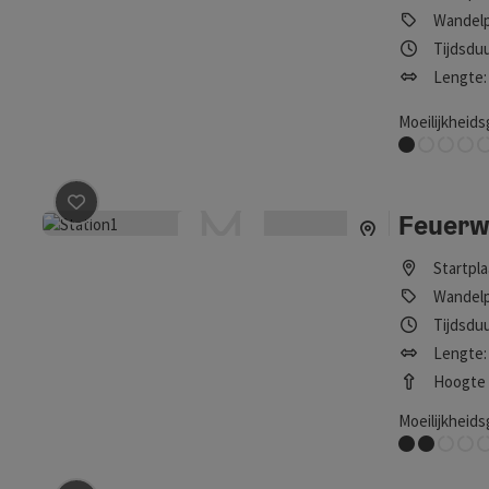
Wandel
Tijdsduu
Lengte:
Moeilijkheids
Erg gemakkeli
Feuerw
Bijdrage aankruisen
: Feuerwehr-Erlebnisweg
Startpl
Wandel
Tijdsduu
Lengte:
Hoogte (
Moeilijkheids
Gemakkelijk