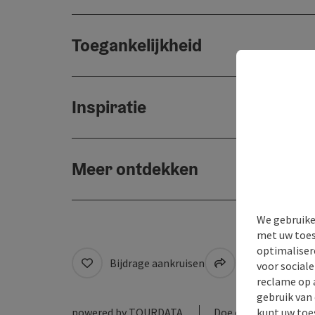
Toegankelijkheid
Inspiratie
Meer ontdekken
We gebruike
met uw toes
optimaliser
Bijdrage aankruisen
Naar favoriete
voor social
reclame op 
gebruik van
kunt uw toe
powered by
TOURDATA
Doe een suggestie