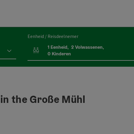
Eenheid / Reisdeelnemer
1
Eenheid
,
2
Volwassenen
,
Aantal eenheden en persoonsvelden
0
Kinderen
 in the Große Mühl