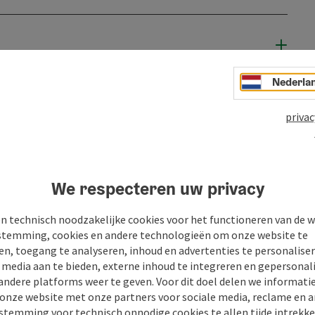
Nederla
privac
We respecteren uw privacy
n technisch noodzakelijke cookies voor het functioneren van de w
temming, cookies en andere technologieën om onze website te
en, toegang te analyseren, inhoud en advertenties te personaliser
n
PDF aanmaken
Bijdrage printen
In de buur
e media aan te bieden, externe inhoud te integreren en gepersonal
andere platforms weer te geven. Voor dit doel delen we informati
 onze website met onze partners voor sociale media, reclame en a
stemming voor technisch onnodige cookies te allen tijde intrekk