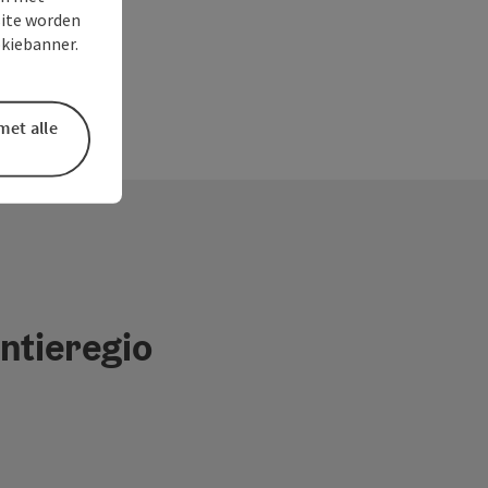
site worden
okiebanner.
met alle
ntieregio