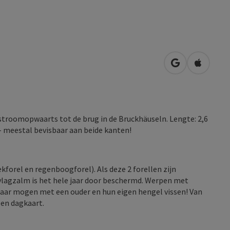
Openen in Go
Openen 
troomopwaarts tot de brug in de Bruckhäuseln. Lengte: 2,6
- meestal bevisbaar aan beide kanten!
forel en regenboogforel). Als deze 2 forellen zijn
lagzalm is het hele jaar door beschermd. Werpen met
 jaar mogen met een ouder en hun eigen hengel vissen! Van
een dagkaart.