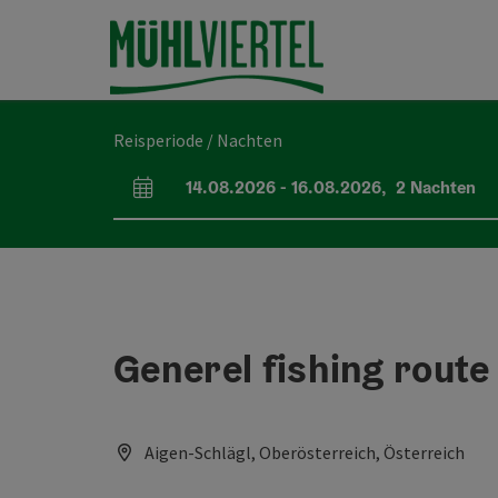
Accesskey
Accesskey
Accesskey
Inhoud
Navigatie
Paginabegin
[0]
[1]
[2]
Reisperiode / Nachten
14.08.2026
-
16.08.2026
,
2
Nachten
Velden voor aankomst en vertrek
Generel fishing route
Aigen-Schlägl, Oberösterreich, Österreich