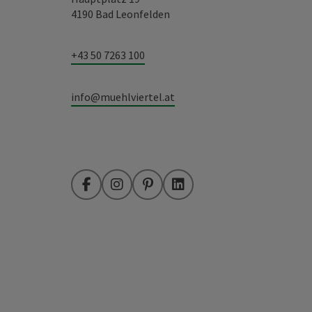
4190 Bad Leonfelden
+43 50 7263 100
info@muehlviertel.at
Facebook
Instagram
Pinterest
LinkedIn