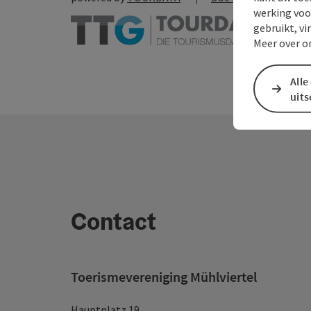
werking voo
gebruikt, vi
Meer over o
Alle
uit
Contact
Toerismevereniging Mühlviertel
Hauptplatz 19