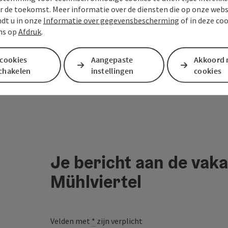
r de toekomst. Meer informatie over de diensten die op onze web
ndt u in onze
Informatie over gegevensbescherming
of in deze co
ns op
Afdruk
.
 cookies
Aangepaste
Akkoord 
schakelen
instellingen
cookies
Je bericht aan de vaka
Mühlviertel
Velden met
*
zijn verplicht