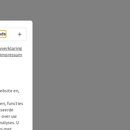
nds
Taalkeuze - menu openen
yverklaring
impressum
ebsite en,
en, functies
t
iseerde
e over uw
nalyses. U
en met