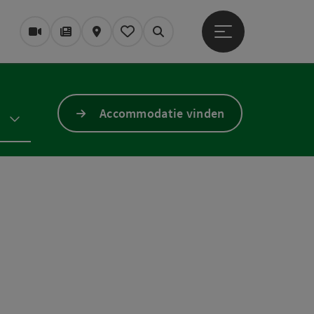
Startmenu openen
Webcams
Tijdschrift/Blog
Kaart
Mijn notitieblok
Zoek op
Accommodatie vinden