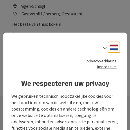
Aigen-Schlägl
Gastverblijf / herberg, Restaurant
Het beste van thuis koken!
Telefoon
+43 7281 6388-0
Openingstijden
maandag geopend
dinsdag geopend
woensdag geopend
donderdag geopend
vrijdag geopend
zaterdag geopend
zondag geopend
op feestdag geopend
MA
DI
WO
DO
VR
ZA
ZO
FE
Neder
Taalke
privacyverklaring
impressum
We respecteren uw privacy
We gebruiken technisch noodzakelijke cookies voor
het functioneren van de website en, met uw
toestemming, cookies en andere technologieën om
onze website te optimaliseren, toegang te
Contact
analyseren, inhoud en advertenties te personaliseren,
functies voor sociale media aan te bieden, externe