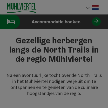
Accesskey
Accesskey
Accesskey
Inhoud
Navigatie
Paginabegin
[0]
[1]
[2]
Neder
Taalke
Accommodatie boeken
Gezellige herbergen
langs de North Trails in
de regio Mühlviertel
Na een avontuurlijke tocht over de North Trails
in het Mühlviertel nodigen we je uit om te
ontspannen en te genieten van de culinaire
hoogstandjes van de regio.
direct naar de resultaten springen