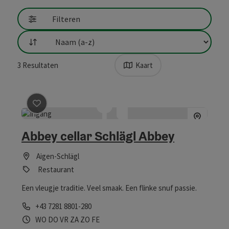
Filteren
Filtering
3
Resultaten
Kaart
Bijdrage aankruisen
: Abbey cellar Schlägl Abbey
Abbey cellar Schlägl Abbey
Aigen-Schlägl
Restaurant
Een vleugje traditie. Veel smaak. Een flinke snuf passie.
Telefoon
+43 7281 8801-280
Openingstijden
woensdag geopend
donderdag geopend
vrijdag geopend
zaterdag geopend
zondag geopend
op feestdag geopend
WO
DO
VR
ZA
ZO
FE