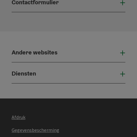
Contactformulier
Open
Andere websites
And
Diensten
Die
Afdruk
Gegevensbescherming