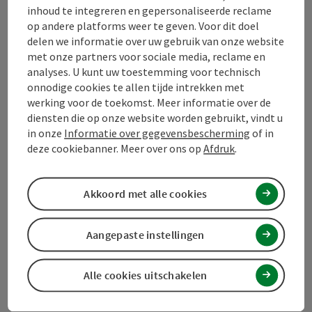
inhoud te integreren en gepersonaliseerde reclame
op andere platforms weer te geven. Voor dit doel
Toerismevereniging Mühlviertel
delen we informatie over uw gebruik van onze website
met onze partners voor sociale media, reclame en
Hauptplatz 19
analyses. U kunt uw toestemming voor technisch
4190 Bad Leonfelden
onnodige cookies te allen tijde intrekken met
werking voor de toekomst. Meer informatie over de
diensten die op onze website worden gebruikt, vindt u
+43 50 7263 100
in onze
Informatie over gegevensbescherming
of in
deze cookiebanner. Meer over ons op
Afdruk
.
info@muehlviertel.at
Akkoord met alle cookies
Aangepaste instellingen
Facebook
Instagram
Pinterest
LinkedIn
Alle cookies uitschakelen