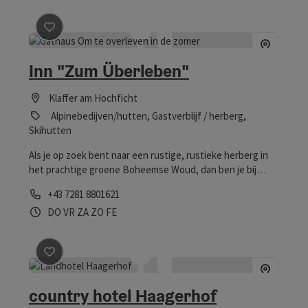
Bijdrage aankruisen
: Inn "Zum Überleben"
Inn "Zum Überleben"
Klaffer am Hochficht
Alpinebedijven/hutten, Gastverblijf / herberg,
Skihutten
Als je op zoek bent naar een rustige, rustieke herberg in
het prachtige groene Boheemse Woud, dan ben je bij
Gasthaus zum Überleben aan het juiste adres.
Telefoon
+43 7281 8801621
Openingstijden
donderdag geopend
vrijdag geopend
zaterdag geopend
zondag geopend
op feestdag geopend
DO
VR
ZA
ZO
FE
Bijdrage aankruisen
: country hotel Haagerhof
country hotel Haagerhof