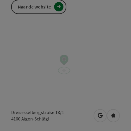
Naar de website
Dreisesselbergstraße 18/1
Openen in Go
Openen 
4160
Aigen-Schlägl