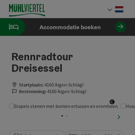
Accesskey
Accesskey
Accesskey
Inhoud
Navigatie
Paginabegin
[0]
[1]
[2]
Neder
Taalke
Accommodatie boeken
Rennradtour
Dreisessel
Startplaats:
4160 Aigen-Schlägl
Bestemming:
4160 Aigen-Schlägl
Start Co
nächste