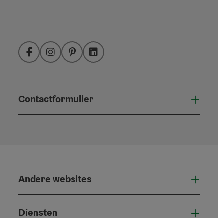
Facebook
Instagram
Pinterest
LinkedIn
Contactformulier
Open
Andere websites
And
Diensten
Die