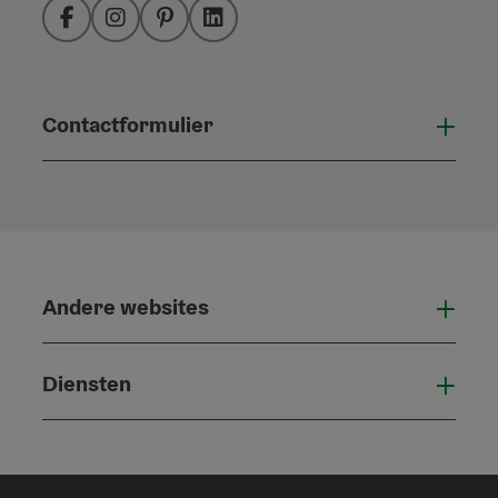
Facebook
Instagram
Pinterest
LinkedIn
Contactformulier
Open
Andere websites
And
Diensten
Die