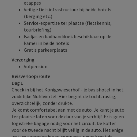
etappes
Veilige fietsinfrastructuur bij beide hotels
(berging etc.)
Service-expertise ter plaatse (fietskennis,
tourbriefing)
Badjas en badhanddoek beschikbaar op de
kamer in beide hotels
Gratis parkeerplaats
Verzorging
Volpension
Reisverloop/route
Dag 1
Check in bij het Königswieserhof - je basishotel in het
zuidelijke Mühlviertel. Hier begint de tocht: rustig,
overzichtelijk, zonder drukte.
Je komt comfortabel aan met de auto. Je kunt je auto
ter plaatse laten voor de duur van je verblijf. Er is geen
logistieke bagage nodig voor het circuit: De koffer
voor de tweede nacht blijft veilig in de auto. Het enige
wat we aanraden is een compacte rugzak met de