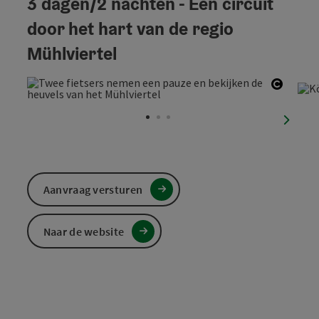
3 dagen/2 nachten - Een circuit
door het hart van de regio
Mühlviertel
Start 
nächst
Aanvraag versturen
Naar de website