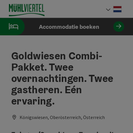
Accesskey
Accesskey
Accesskey
Inhoud
Navigatie
Paginabegin
[0]
[1]
[2]
Neder
Taalke
Accommodatie boeken
Goldwiesen Combi-
Pakket. Twee
overnachtingen. Twee
gastheren. Eén
ervaring.
Königswiesen, Oberösterreich, Österreich