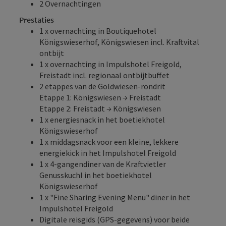
2 Overnachtingen
Prestaties
1 x overnachting in Boutiquehotel
Königswieserhof, Königswiesen incl. Kraftvital
ontbijt
1 x overnachting in Impulshotel Freigold,
Freistadt incl. regionaal ontbijtbuffet
2 etappes van de Goldwiesen-rondrit
Etappe 1: Königswiesen → Freistadt
Etappe 2: Freistadt → Königswiesen
1 x energiesnack in het boetiekhotel
Königswieserhof
1 x middagsnack voor een kleine, lekkere
energiekick in het Impulshotel Freigold
1 x 4-gangendiner van de Kraftvietler
Genusskuchl in het boetiekhotel
Königswieserhof
1 x "Fine Sharing Evening Menu" diner in het
Impulshotel Freigold
Digitale reisgids (GPS-gegevens) voor beide