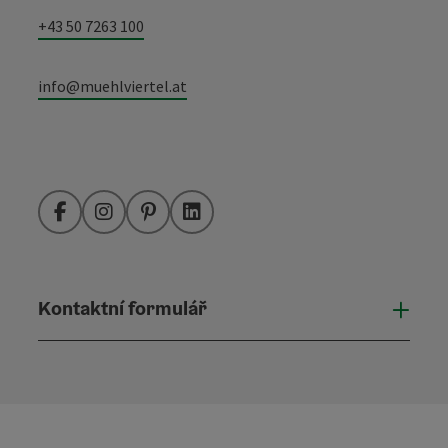
+43 50 7263 100
info@muehlviertel.at
Facebook
Instagram
Pinterest
LinkedIn
Kontaktní formulář
Otevř