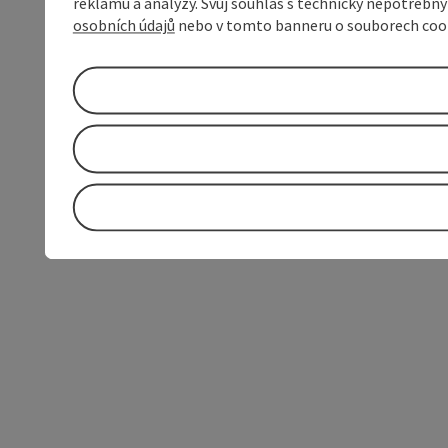
reklamu a analýzy. Svůj souhlas s technicky nepotřebn
osobních údajů
nebo v tomto banneru o souborech coo