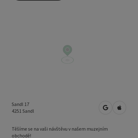
Sandl 17
Otevřít v Map
Otevřít
4251
Sandl
Těšíme se na vaši návštěvu v našem muzejním
obchodě!