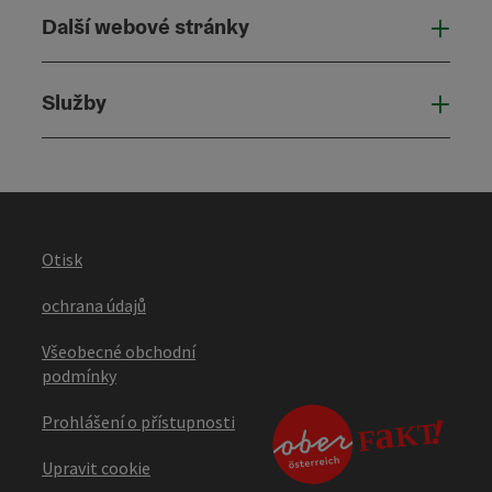
Další webové stránky
Dalš
Služby
Služ
Otisk
ochrana údajů
Všeobecné obchodní
podmínky
Prohlášení o přístupnosti
Upravit cookie