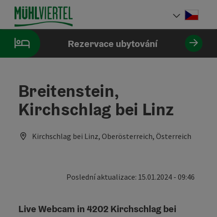
Accesskey
Accesskey
Accesskey
Obsah
Navigace
Začátek stránky
[0]
[1]
[2]
Cesky
Volba 
Rezervace ubytování
Breitenstein,
Kirchschlag bei Linz
Kirchschlag bei Linz, Oberösterreich, Österreich
Poslední aktualizace: 15.01.2024 - 09:46
Live Webcam in 4202 Kirchschlag bei