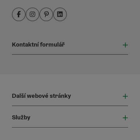
Facebook
Instagram
Pinterest
LinkedIn
Kontaktní formulář
Otevř
Další webové stránky
Dalš
Služby
Služ