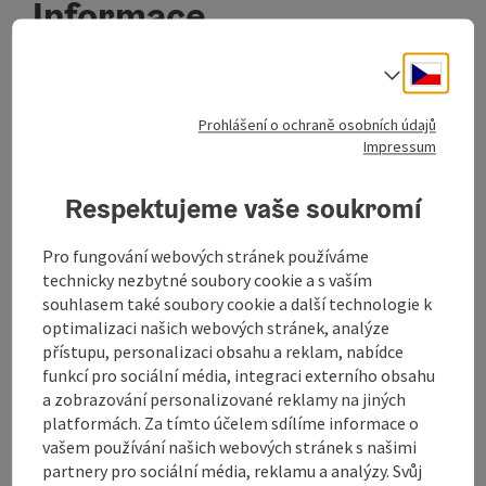
Informace
Cesky
Volba j
Umístění
Prohlášení o ochraně osobních údajů
Nr. 44
Impressum
4202 Kirchschlag bei Linz
Respektujeme vaše soukromí
nadmořská výška
945m
Pro fungování webových stránek používáme
technicky nezbytné soubory cookie a s vaším
souhlasem také soubory cookie a další technologie k
Region
optimalizaci našich webových stránek, analýze
Urfahr-Umgebung, Oberösterreich
přístupu, personalizaci obsahu a reklam, nabídce
funkcí pro sociální média, integraci externího obsahu
Poslední aktualizace
a zobrazování personalizované reklamy na jiných
15.01.2024 - 09:46
platformách. Za tímto účelem sdílíme informace o
vašem používání našich webových stránek s našimi
Copyright
partnery pro sociální média, reklamu a analýzy. Svůj