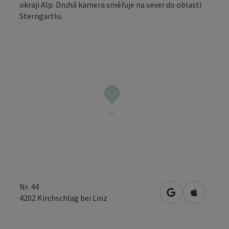
okraji Alp. Druhá kamera směřuje na sever do oblasti
Sterngartlu.
Nr. 44
Otevřít v Mapá
Otevřít 
4202
Kirchschlag bei Linz