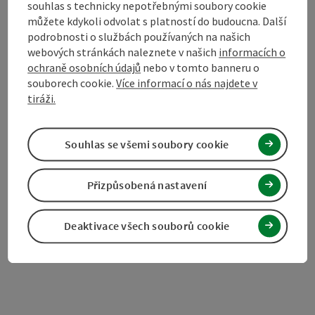
souhlas s technicky nepotřebnými soubory cookie
www.kirchschlag.net
můžete kdykoli odvolat s platností do budoucna. Další
podrobnosti o službách používaných na našich
webových stránkách naleznete v našich
informacích o
ochraně osobních údajů
nebo v tomto banneru o
Označit příspěvek
Vytisknout příspěvek
souborech cookie.
Více informací o nás najdete v
tiráži.
přejít na poznámky
V okolí
Souhlas se všemi soubory cookie
Vytvořit PDF
Přizpůsobená nastavení
powered by
TOURDATA
Navrhnout změnu
Deaktivace všech souborů cookie