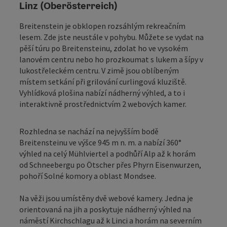
Linz (Oberösterreich)
Breitenstein je obklopen rozsáhlým rekreačním
lesem. Zde jste neustále v pohybu. Můžete se vydat na
pěší túru po Breitensteinu, zdolat ho ve vysokém
lanovém centru nebo ho prozkoumat s lukem a šípy v
lukostřeleckém centru. V zimě jsou oblíbeným
místem setkání při grilování curlingová kluziště.
Vyhlídková plošina nabízí nádherný výhled, a to i
interaktivně prostřednictvím 2 webových kamer.
Rozhledna se nachází na nejvyšším bodě
Breitensteinu ve výšce 945 m n. m. a nabízí 360°
výhled na celý Mühlviertel a podhůří Alp až k horám
od Schneebergu po Ötscher přes Phyrn Eisenwurzen,
pohoří Solné komory a oblast Mondsee.
Na věži jsou umístěny dvě webové kamery. Jedna je
orientovaná na jih a poskytuje nádherný výhled na
náměstí Kirchschlagu až k Linci a horám na severním