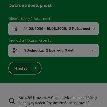
Dotaz na dostupnost
Období cesty / Počet nocí
14.08.2026
-
16.08.2026
,
2
Počet nocí
Pole příjezdu a odjezdu
Jednotka / Účastníci cesty
1
Jednotka
,
2
Dospělí
,
0
děti
Počet jednotek a polí pro osoby
Hledat
Bohužel jsme pro Vaši poptávku nenalezli žádný
vhodný výsledek. Prosím změňte nastavení