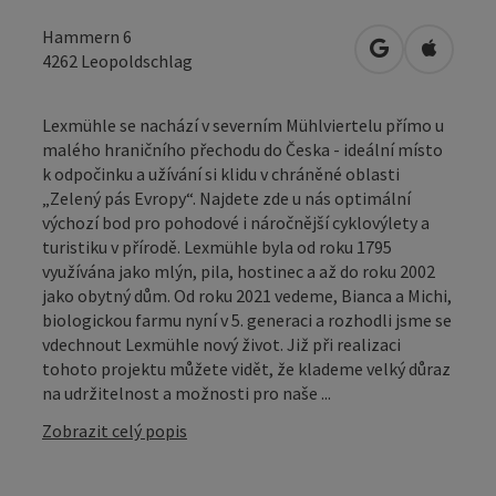
Hammern 6
Otevřít v Map
Otevřít
4262
Leopoldschlag
Lexmühle se nachází v severním Mühlviertelu přímo u
malého hraničního přechodu do Česka - ideální místo
k odpočinku a užívání si klidu v chráněné oblasti
„Zelený pás Evropy“. Najdete zde u nás optimální
výchozí bod pro pohodové i náročnější cyklovýlety a
turistiku v přírodě. Lexmühle byla od roku 1795
využívána jako mlýn, pila, hostinec a až do roku 2002
jako obytný dům. Od roku 2021 vedeme, Bianca a Michi,
biologickou farmu nyní v 5. generaci a rozhodli jsme se
vdechnout Lexmühle nový život. Již při realizaci
tohoto projektu můžete vidět, že klademe velký důraz
na udržitelnost a možnosti pro naše ...
Zobrazit celý popis