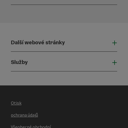
Otevř
Další webové stránky
Dalš
Služby
Služ
Otisk
ochrana údajů
Všeobecné obchodní