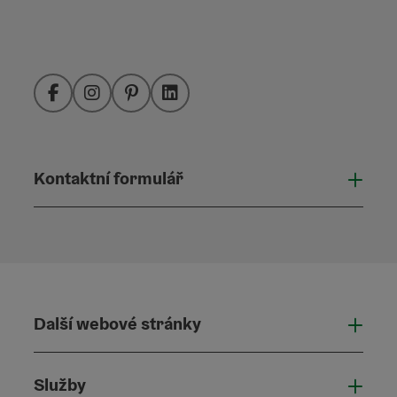
Facebook
Instagram
Pinterest
LinkedIn
Kontaktní formulář
Otevř
Další webové stránky
Dalš
Služby
Služ