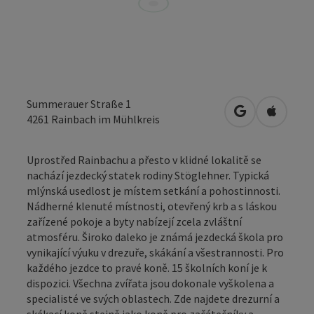
Summerauer Straße 1
Otevřít v Map
Otevřít
4261
Rainbach im Mühlkreis
Uprostřed Rainbachu a přesto v klidné lokalitě se
nachází jezdecký statek rodiny Stöglehner. Typická
mlýnská usedlost je místem setkání a pohostinnosti.
Nádherné klenuté místnosti, otevřený krb a s láskou
zařízené pokoje a byty nabízejí zcela zvláštní
atmosféru. Široko daleko je známá jezdecká škola pro
vynikající výuku v drezuře, skákání a všestrannosti. Pro
každého jezdce to pravé koně. 15 školních koní je k
dispozici. Všechna zvířata jsou dokonale vyškolena a
specialisté ve svých oblastech. Zde najdete drezurní a
skákací koně stejně jako koně pro začátečníky a