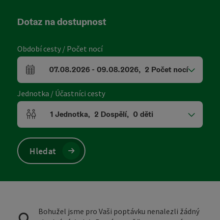
Dotaz na dostupnost
Období cesty / Počet nocí
07.08.2026
-
09.08.2026
,
2
Počet nocí
Pole příjezdu a odjezdu
Jednotka / Účastníci cesty
1
Jednotka
,
2
Dospělí
,
0
děti
Počet jednotek a polí pro osoby
Hledat
Bohužel jsme pro Vaši poptávku nenalezli žádný