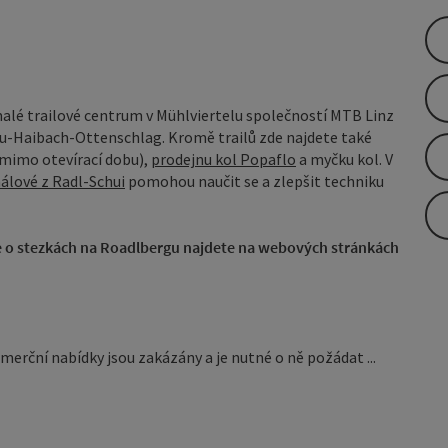
malé trailové centrum v Mühlviertelu společností MTB Linz
u-Haibach-Ottenschlag. Kromě trailů zde najdete také
 mimo otevírací dobu),
prodejnu kol Popaflo
a myčku kol. V
álové z Radl-Schui
pomohou naučit se a zlepšit techniku
ce o stezkách na Roadlbergu najdete na webových stránkách
merční nabídky jsou zakázány a je nutné o ně požádat ...