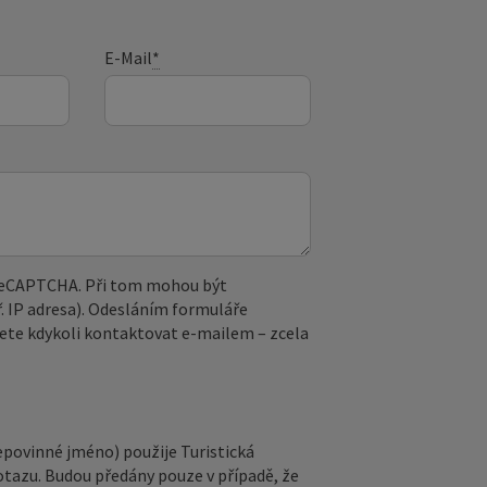
E-Mail
*
 reCAPTCHA. Při tom mohou být
. IP adresa). Odesláním formuláře
ete kdykoli kontaktovat e‑mailem – zcela
epovinné jméno) použije Turistická
otazu. Budou předány pouze v případě, že