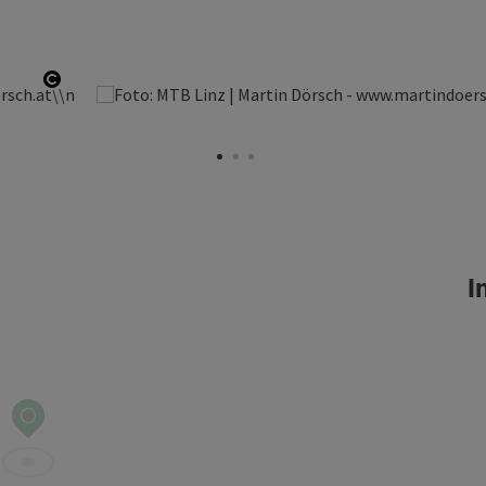
otevřít copyright
In