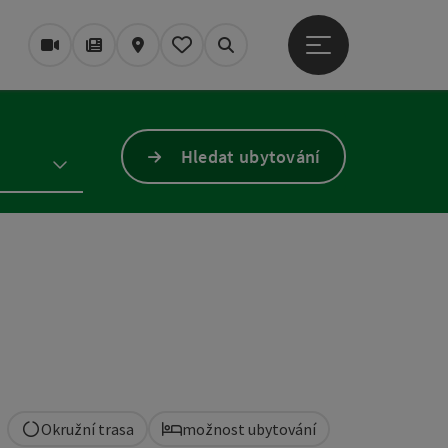
Otevřít hlavní men
Webové kamery
Časopis/Blog
Mapa
Zapamatované
Vyhledávání
Hledat ubytování
Okružní trasa
možnost ubytování