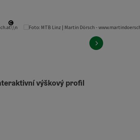
otevřít copyright
nächstes Element
teraktivní výškový profil