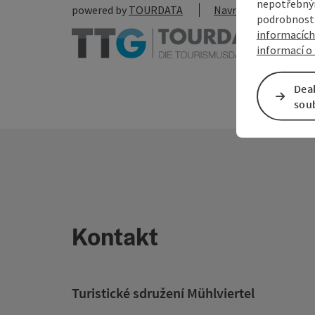
nepotřebným
powered by
TOURDATA
Navrhnout změnu
podrobnosti
informacích
informací o 
Dea
sou
Kontakt
Turistické sdružení Mühlviertel