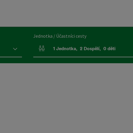
Jednotka / Účastníci cesty
1
Jednotka
,
2
Dospělí
,
0
děti
Počet jednotek a polí pro osoby