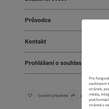
Průvodce
Kontakt
Prohlášení o souhlasu
Pro fungová
souhlasem t
stránek, ana
média, inte
Označit příspěvek
přejít na pozná
platformách
stránek s na