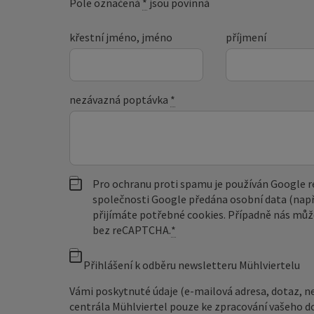
Pole označená
*
jsou povinná
křestní jméno, jméno
příjmení
nezávazná poptávka
*
Pro ochranu proti spamu je používán Google
společnosti Google předána osobní data (např
přijímáte potřebné cookies. Případně nás můž
bez reCAPTCHA.
*
Přihlášení k odběru newsletteru Mühlviertelu
Vámi poskytnuté údaje (e-mailová adresa, dotaz, n
centrála Mühlviertel pouze ke zpracování vašeho d