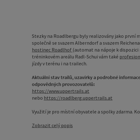
Stezky na Roadlbergu byly realizovány jako první 
společně se svazem Alberndorf a svazem Reichena
hostinec Roadlhof
(automat na nápoje k dispozici
tréninkovém areálu Radl-Schui vám také
profesion
jízdy v terénu i na trailech.
Aktuální stav trailů, uzavírky a podrobné informa
odpovědných provozovatelů:
https://www.uppertrails.at
nebo
https://roadlberg.uppertrails.at
Využití je pro místní obyvatele a spolky zdarma. Ko
Zobrazit celý popis