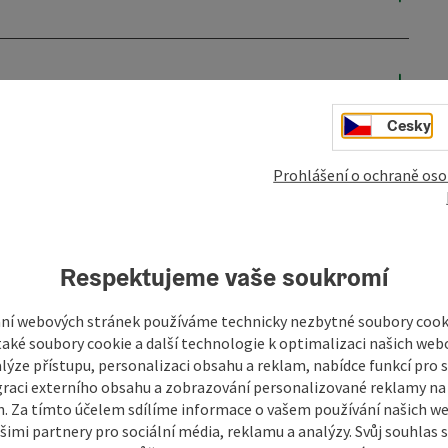
Cesky
Prohlášení o ochraně oso
Respektujeme vaše soukromí
ní webových stránek používáme technicky nezbytné soubory cooki
aké soubory cookie a další technologie k optimalizaci našich web
lýze přístupu, personalizaci obsahu a reklam, nabídce funkcí pro s
graci externího obsahu a zobrazování personalizované reklamy na 
mky
Vytvořit PDF
Vytisknout příspěvek
V okol
. Za tímto účelem sdílíme informace o vašem používání našich w
šimi partnery pro sociální média, reklamu a analýzy. Svůj souhlas 