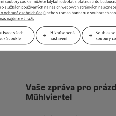
i soubory cookie můžete kdykoli odvolat s platností do budoucna
 o službách používaných na našich webových stránkách naleznete
 o ochraně osobních údajů
nebo v tomto banneru o souborech coo
nás najdete v tiráži.
ktivace všech
Přizpůsobená
Souhlas se
borů cookie
nastavení
soubory co
Vaše zpráva pro prázd
Mühlviertel