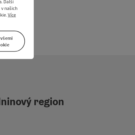
. Další
 v našich
kie.
Více
 všemi
okie
ninový region