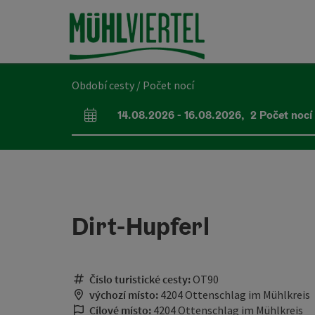
Accesskey
Accesskey
Accesskey
Obsah
Navigace
Začátek stránky
[0]
[1]
[2]
Období cesty / Počet nocí
14.08.2026
-
16.08.2026
,
2
Počet nocí
Pole příjezdu a odjezdu
Dirt-Hupferl
Číslo turistické cesty:
OT90
výchozí místo:
4204 Ottenschlag im Mühlkreis
Cílové místo:
4204 Ottenschlag im Mühlkreis