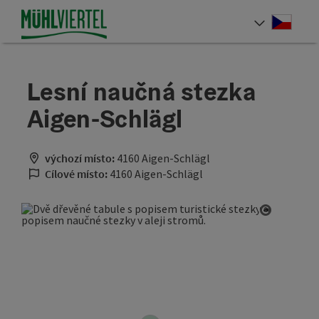
Accesskey
Accesskey
Accesskey
Obsah
Navigace
Začátek stránky
[0]
[1]
[2]
Cesky
Volba 
Lesní naučná stezka
Aigen-Schlägl
výchozí místo:
4160 Aigen-Schlägl
Cílové místo:
4160 Aigen-Schlägl
otevřít 