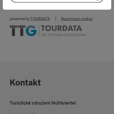
Vytvořit PDF
powered by
TOURDATA
Navrhnout změnu
Kontakt
Turistické sdružení Mühlviertel