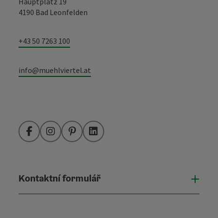
Hauptplatz 19
4190 Bad Leonfelden
+43 50 7263 100
info@muehlviertel.at
Facebook
Instagram
Pinterest
LinkedIn
Kontaktní formulář
Otevř