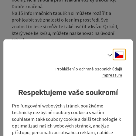
Dobře značená.
Na 15 informačních tabulích si můžete rozšířit a
prohloubit své znalosti o lesním prostředí. Své
znalosti o lese si můžete také ověřit v kvízu. Qr kód,
který vede ke kvízu, můžete naskenovat na úvodní
tabuli.
Tipy a doporučení, stejně jako další informace o
návštěvě lesní naučné stezky najdete na domovské
Cesky
Volba j
stránce
města Aigen-Schlägl
. Podle informací z této
stránky se můžete vydat ...
Prohlášení o ochraně osobních údajů
Impressum
Zobrazit celý popis
Respektujeme vaše soukromí
Pro fungování webových stránek používáme
technicky nezbytné soubory cookie a s vaším
Informace o túře a trase
souhlasem také soubory cookie a další technologie k
optimalizaci našich webových stránek, analýze
přístupu, personalizaci obsahu a reklam, nabídce
Příjezd