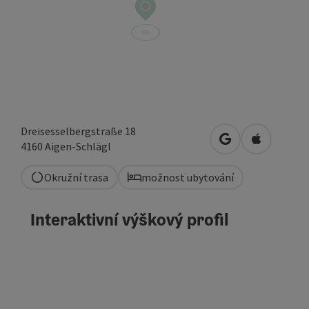
Dreisesselbergstraße 18
Otevřít v Mapác
Otevřít v
4160
Aigen-Schlägl
Okružní trasa
možnost ubytování
Interaktivní výškový profil