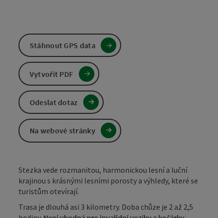
Stáhnout GPS data
Vytvořit PDF
Odeslat dotaz
Na webové stránky
Stezka vede rozmanitou, harmonickou lesní a luční
krajinou s krásnými lesními porosty a výhledy, které se
turistům otevírají.
Trasa je dlouhá asi 3 kilometry. Doba chůze je 2 až 2,5
hodiny.
Není vhodná pro invalidní vozíky a kočárky.