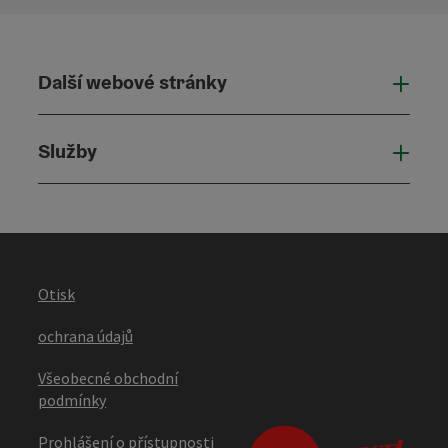
Další webové stránky
Dalš
Služby
Služ
Otisk
ochrana údajů
Všeobecné obchodní
podmínky
Prohlášení o přístupnosti