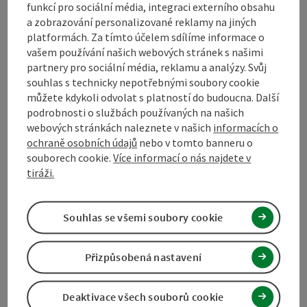
funkcí pro sociální média, integraci externího obsahu
a zobrazování personalizované reklamy na jiných
Způsobilost
platformách. Za tímto účelem sdílíme informace o
vašem používání našich webových stránek s našimi
partnery pro sociální média, reklamu a analýzy. Svůj
Bezbariérovost
souhlas s technicky nepotřebnými soubory cookie
můžete kdykoli odvolat s platností do budoucna. Další
podrobnosti o službách používaných na našich
Kontakt
webových stránkách naleznete v našich
informacích o
ochraně osobních údajů
nebo v tomto banneru o
souborech cookie.
Více informací o nás najdete v
Prohlášení o souhlasu
tiráži.
Souhlas se všemi soubory cookie
Označit příspěvek
Vytisknout
Přizpůsobená nastavení
příspěvek
přejít na poznámky
Deaktivace všech souborů cookie
V okolí