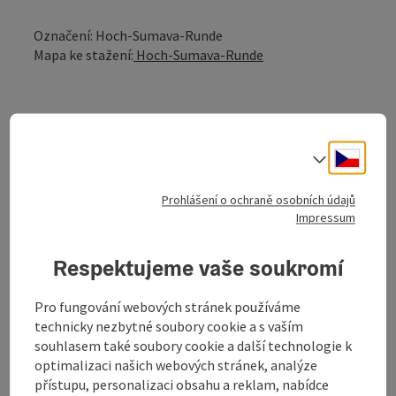
Označení: Hoch-Sumava-Runde
Mapa ke stažení:
Hoch-Sumava-Runde
.
Cesky
Volba j
Prohlášení o ochraně osobních údajů
Impressum
Informace o túře a trase
Respektujeme vaše soukromí
Příjezd
Pro fungování webových stránek používáme
technicky nezbytné soubory cookie a s vaším
Ceny
souhlasem také soubory cookie a další technologie k
optimalizaci našich webových stránek, analýze
přístupu, personalizaci obsahu a reklam, nabídce
Způsobilost