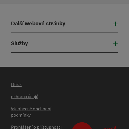
Další webové stránky
Dalš
Služby
Služ
Otisk
ochrana údajů
Všeobecné obchodní
podmínky
Prohlášení o přístupnosti