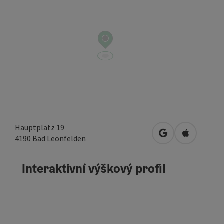
Hauptplatz 19
Otevřít v Mapác
Otevřít v
4190
Bad Leonfelden
Interaktivní výškový profil