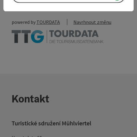
Vytvořit PDF
powered by
TOURDATA
Navrhnout změnu
Kontakt
Turistické sdružení Mühlviertel