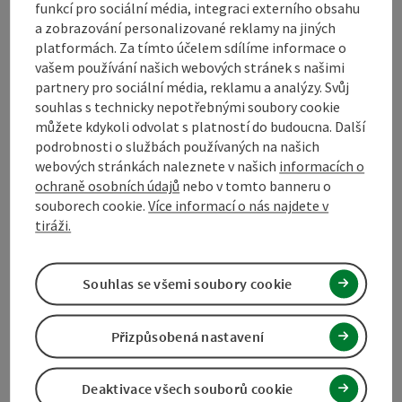
funkcí pro sociální média, integraci externího obsahu
a zobrazování personalizované reklamy na jiných
Bezbariérovost
platformách. Za tímto účelem sdílíme informace o
vašem používání našich webových stránek s našimi
partnery pro sociální média, reklamu a analýzy. Svůj
Kontakt
souhlas s technicky nepotřebnými soubory cookie
můžete kdykoli odvolat s platností do budoucna. Další
podrobnosti o službách používaných na našich
Inspirace
webových stránkách naleznete v našich
informacích o
ochraně osobních údajů
nebo v tomto banneru o
souborech cookie.
Více informací o nás najdete v
Prohlášení o souhlasu
tiráži.
Souhlas se všemi soubory cookie
Označit příspěvek
Vytisknout
Přizpůsobená nastavení
příspěvek
přejít na poznámky
Deaktivace všech souborů cookie
V okolí