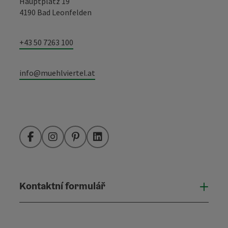
Hauptplatz 19
4190 Bad Leonfelden
+43 50 7263 100
info@muehlviertel.at
Facebook
Instagram
Pinterest
LinkedIn
Kontaktní formulář
Otevř