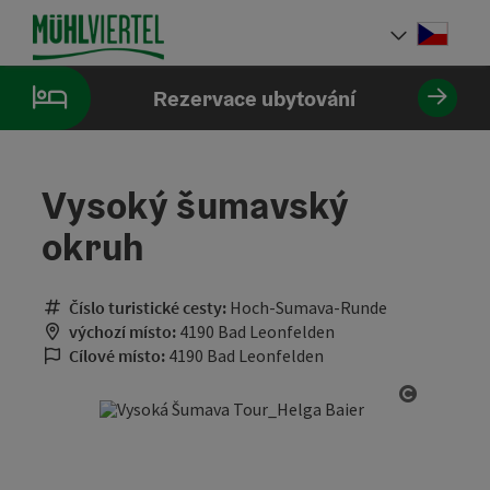
Accesskey
Accesskey
Accesskey
Obsah
Navigace
Začátek stránky
[0]
[1]
[2]
Cesky
Volba 
Rezervace ubytování
Vysoký šumavský
okruh
Číslo turistické cesty:
Hoch-Sumava-Runde
výchozí místo:
4190 Bad Leonfelden
Cílové místo:
4190 Bad Leonfelden
otevřít 