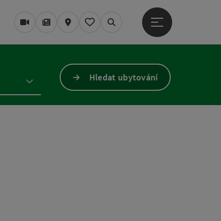
Otevřít hlavní men
Webové kamery
Časopis/Blog
Mapa
Zapamatované
Vyhledávání
Hledat ubytování