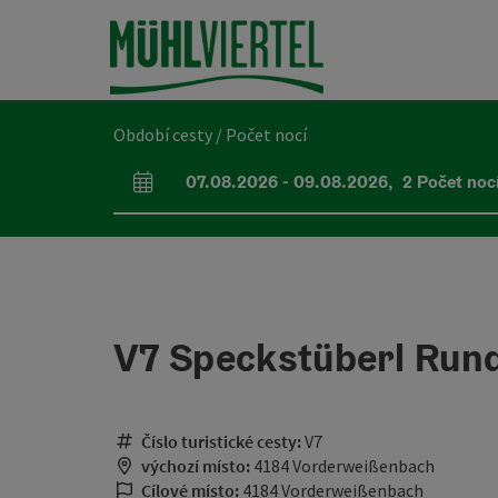
Accesskey
Accesskey
Accesskey
Obsah
Navigace
Začátek stránky
[0]
[1]
[2]
Období cesty / Počet nocí
07.08.2026
-
09.08.2026
,
2
Počet noc
Pole příjezdu a odjezdu
V7 Speckstüberl Run
Číslo turistické cesty:
V7
výchozí místo:
4184 Vorderweißenbach
Cílové místo:
4184 Vorderweißenbach