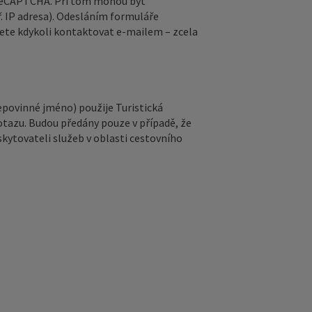
 reCAPTCHA. Při tom mohou být
. IP adresa). Odesláním formuláře
ete kdykoli kontaktovat e‑mailem – zcela
epovinné jméno) použije Turistická
otazu. Budou předány pouze v případě, že
kytovateli služeb v oblasti cestovního