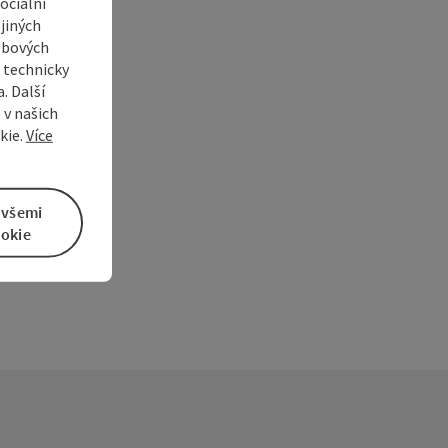
ociální
jiných
ebových
s technicky
. Další
 v našich
í
kie.
Více
 všemi
okie