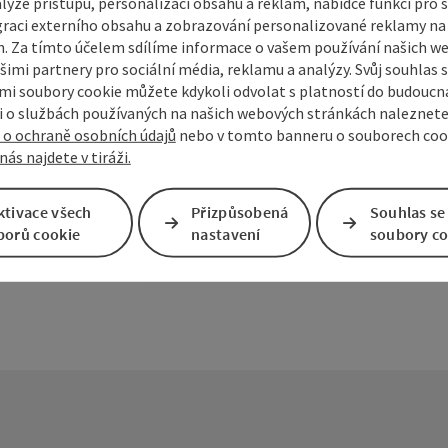
lýze přístupu, personalizaci obsahu a reklam, nabídce funkcí pro s
graci externího obsahu a zobrazování personalizované reklamy na 
. Za tímto účelem sdílíme informace o vašem používání našich w
šimi partnery pro sociální média, reklamu a analýzy. Svůj souhlas 
i soubory cookie můžete kdykoli odvolat s platností do budoucna
 o službách používaných na našich webových stránkách naleznete
mky
Vytvořit PDF
Vytisknout příspěvek
V okol
 o ochraně osobních údajů
nebo v tomto banneru o souborech coo
nás najdete v tiráži.
ktivace všech
Přizpůsobená
Souhlas se
borů cookie
nastavení
soubory co