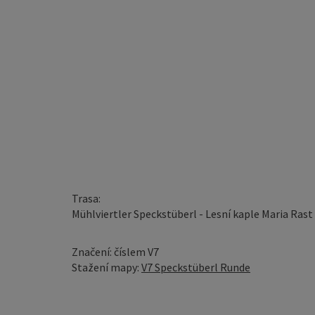
Trasa:
Mühlviertler Speckstüberl - Lesní kaple Maria Rast
Značení: číslem V7
Stažení mapy:
V7 Speckstüberl Runde