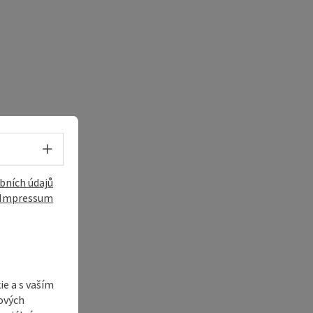
Volba jazyka - Otevřít menu
bních údajů
Impressum
e a s vaším
ových