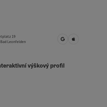
tplatz 19
Otevřít v Mapách Google
Otevřít v Mapách A
0
Bad Leonfelden
teraktivní výškový profil