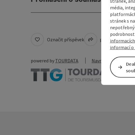
stránek, ana
média, inte
platformách
stránek s na
nepotřebným
podrobnosti
Označit příspěvek
přejít na pozná
informacích
informací o 
powered by
TOURDATA
Navrhnout změnu
Dea
sou