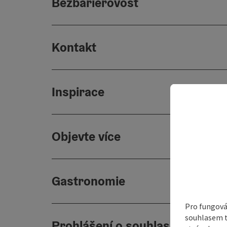
Bezbariérovost
Kontakt
Inspirace
Objevte více
Gastronomie
Pro fungová
souhlasem t
Prohlášení o souhlasu