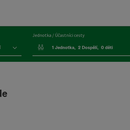
Jednotka / Účastníci cesty
í
1
Jednotka
,
2
Dospělí
,
0
děti
Počet jednotek a polí pro osoby
de