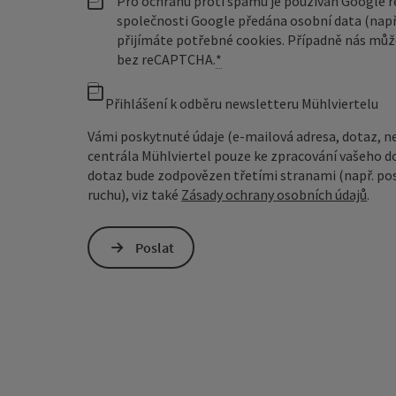
Pro ochranu proti spamu je používán Google
společnosti Google předána osobní data (např
přijímáte potřebné cookies. Případně nás můž
bez reCAPTCHA.
*
Přihlášení k odběru newsletteru Mühlviertelu
Vámi poskytnuté údaje (e-mailová adresa, dotaz, n
centrála Mühlviertel pouze ke zpracování vašeho d
dotaz bude zodpovězen třetími stranami (např. pos
ruchu), viz také
Zásady ochrany osobních údajů
.
Poslat