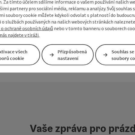
. Za tímto účelem sdílíme informace o vašem používání našich w
šimi partnery pro sociální média, reklamu a analýzy. Svůj souhlas 
mky
Vytvořit PDF
Vytisknout příspěvek
V okol
i soubory cookie můžete kdykoli odvolat s platností do budoucna
 o službách používaných na našich webových stránkách naleznete
 o ochraně osobních údajů
nebo v tomto banneru o souborech coo
nás najdete v tiráži.
ktivace všech
Přizpůsobená
Souhlas se
borů cookie
nastavení
soubory co
Vaše zpráva pro prázd