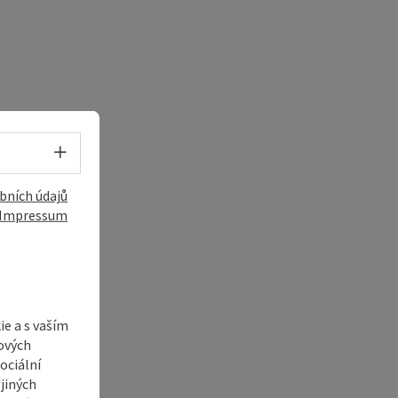
Volba jazyka - Otevřít menu
bních údajů
Impressum
e a s vaším
ových
ociální
jiných