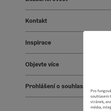
Kontakt
Inspirace
Objevte více
Prohlášení o souhlasu
Pro fungová
souhlasem t
stránek, ana
média, inte