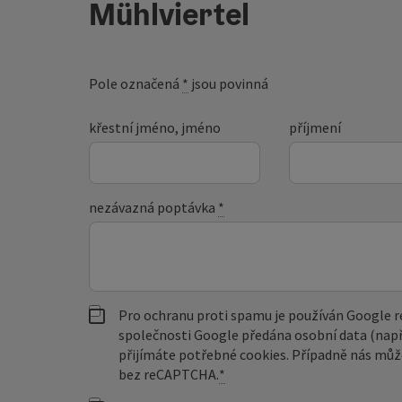
Mühlviertel
Pole označená
*
jsou povinná
křestní jméno, jméno
příjmení
nezávazná poptávka
*
Pro ochranu proti spamu je používán Google
společnosti Google předána osobní data (např
přijímáte potřebné cookies. Případně nás můž
bez reCAPTCHA.
*