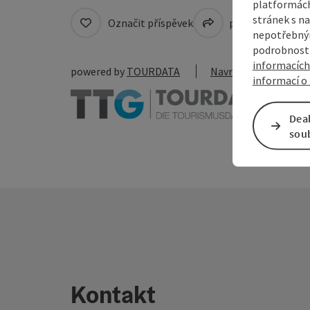
platformách
stránek s na
Označit příspěvek
přejít na pozná
nepotřebným
podrobnosti
informacích
powered by
TOURDATA
Navrhnout změnu
informací o 
Dea
sou
Kontakt