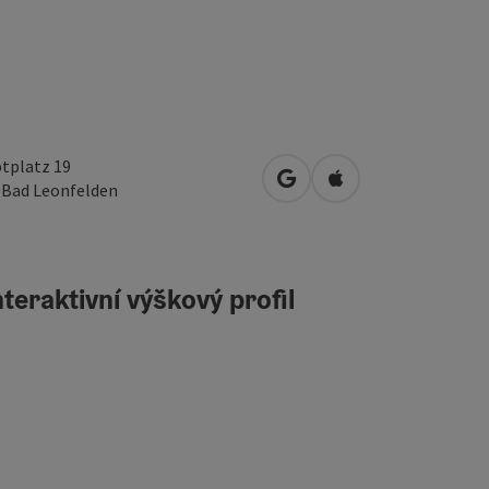
tplatz 19
Otevřít v Mapách Google
Otevřít v Mapách A
0
Bad Leonfelden
teraktivní výškový profil