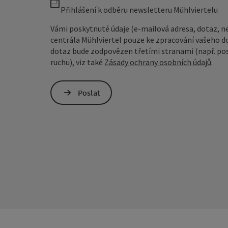
Přihlášení k odběru newsletteru Mühlviertelu
Vámi poskytnuté údaje (e-mailová adresa, dotaz, n
centrála Mühlviertel pouze ke zpracování vašeho d
dotaz bude zodpovězen třetími stranami (např. pos
ruchu), viz také
Zásady ochrany osobních údajů
.
Poslat