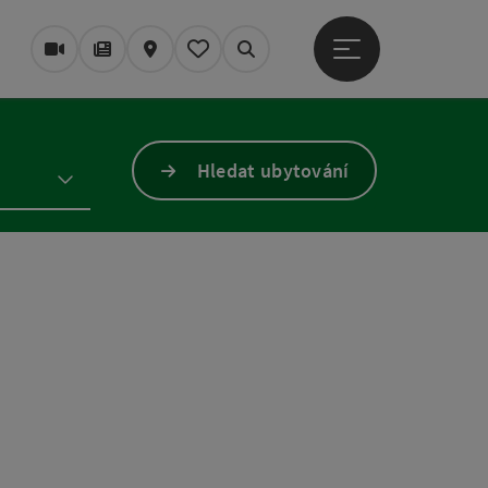
Otevřít hlavní men
Webové kamery
Časopis/Blog
Mapa
Zapamatované
Vyhledávání
Hledat ubytování