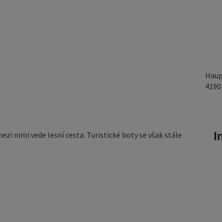
Haup
419
In
zi nimi vede lesní cesta. Turistické boty se však stále