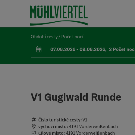
Accesskey
Accesskey
Accesskey
Obsah
Navigace
Začátek stránky
[0]
[1]
[2]
Období cesty / Počet nocí
07.08.2026
-
09.08.2026
,
2
Počet noc
Pole příjezdu a odjezdu
V1 Guglwald Runde
Číslo turistické cesty:
V1
výchozí místo:
4191 Vorderweißenbach
Cílové místo:
4191 Vorderweißenbach