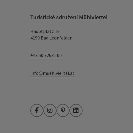
Turistické sdružení Mühlviertel
Hauptplatz 19
4190 Bad Leonfelden
+43 50 7263 100
info@muehlviertel.at
Facebook
Instagram
Pinterest
LinkedIn