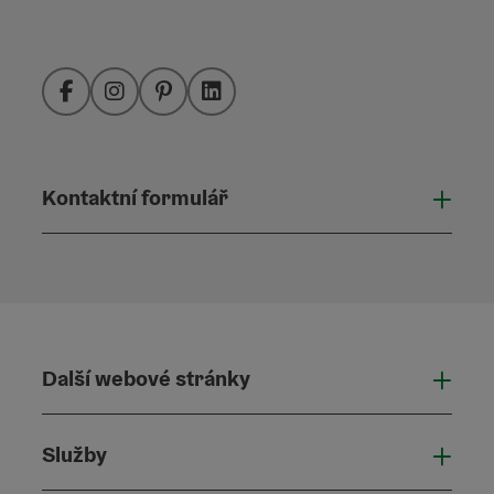
Facebook
Instagram
Pinterest
LinkedIn
Kontaktní formulář
Otevř
Další webové stránky
Dalš
Služby
Služ