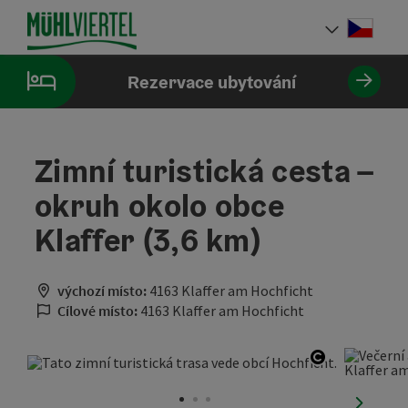
Accesskey
Accesskey
Accesskey
Obsah
Navigace
Začátek stránky
[0]
[1]
[2]
Cesky
Volba 
Rezervace ubytování
Zimní turistická cesta –
okruh okolo obce
Klaffer (3,6 km)
výchozí místo:
4163 Klaffer am Hochficht
Cílové místo:
4163 Klaffer am Hochficht
otevřít cop
nächste