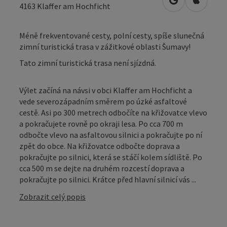
Otevřít v Map
Otevřít
4163
Klaffer am Hochficht
Méně frekventované cesty, polní cesty, spíše slunečná
zimní turistická trasa v zážitkové oblasti Šumavy!
Tato zimní turistická trasa není sjízdná.
Výlet začíná na návsi v obci Klaffer am Hochficht a
vede severozápadním směrem po úzké asfaltové
cestě. Asi po 300 metrech odbočíte na křižovatce vlevo
a pokračujete rovně po okraji lesa. Po cca 700 m
odbočte vlevo na asfaltovou silnici a pokračujte po ní
zpět do obce. Na křižovatce odbočte doprava a
pokračujte po silnici, která se stáčí kolem sídliště. Po
cca 500 m se dejte na druhém rozcestí doprava a
pokračujte po silnici. Krátce před hlavní silnicí vás ...
Zobrazit celý popis