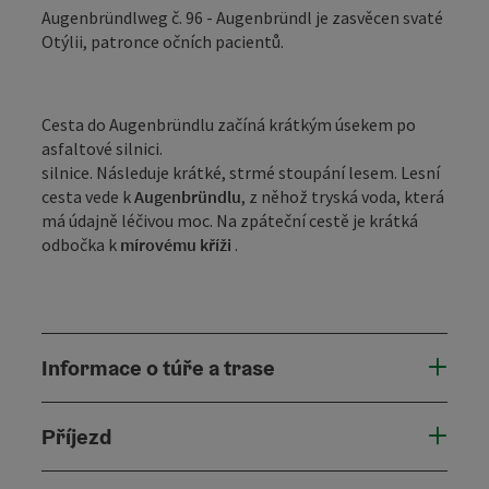
Augenbründlweg č. 96 - Augenbründl je zasvěcen svaté
Otýlii, patronce očních pacientů.
Cesta do Augenbründlu začíná krátkým úsekem po
asfaltové silnici.
silnice. Následuje krátké, strmé stoupání lesem. Lesní
cesta vede k
Augenbründlu
, z něhož tryská voda, která
má údajně léčivou moc. Na zpáteční cestě je krátká
odbočka k
mírovému kříži
.
Informace o túře a trase
Příjezd