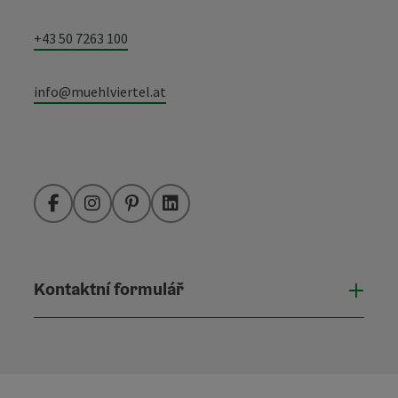
+43 50 7263 100
info@muehlviertel.at
Facebook
Instagram
Pinterest
LinkedIn
Kontaktní formulář
Otevř