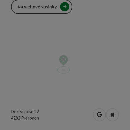
Na webové stránky
Dorfstraße 22
Otevřít v Map
Otevřít
4282
Pierbach