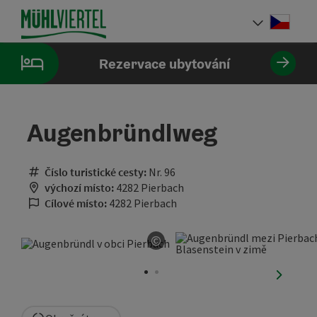
Accesskey
Accesskey
Accesskey
Obsah
Navigace
Začátek stránky
[0]
[1]
[2]
Cesky
Volba 
Rezervace ubytování
Augenbründlweg
Číslo turistické cesty:
Nr. 96
výchozí místo:
4282 Pierbach
Cílové místo:
4282 Pierbach
©
otevřít copyright
nächste