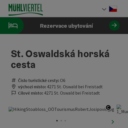
Accesskey
Accesskey
Accesskey
Obsah
Navigace
Začátek stránky
[0]
[1]
[2]
Cesky
Volba 
Rezervace ubytování
St. Oswaldská horská
cesta
Číslo turistické cesty:
O6
výchozí místo:
4271 St. Oswald bei Freistadt
Cílové místo:
4271 St. Oswald bei Freistadt
otevřít 
nächste