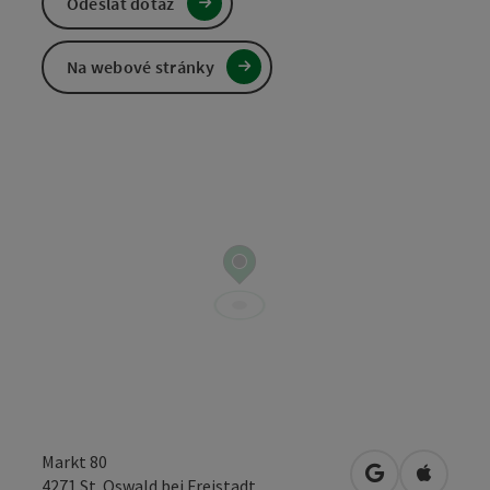
Odeslat dotaz
Na webové stránky
Markt 80
Otevřít v Map
Otevřít
4271
St. Oswald bei Freistadt