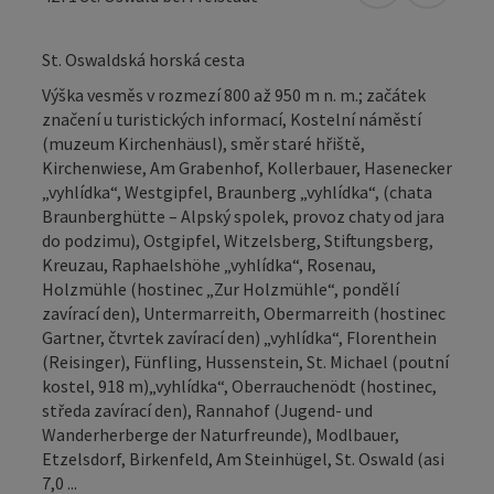
St. Oswaldská horská cesta
Výška vesměs v rozmezí 800 až 950 m n. m.; začátek
značení u turistických informací, Kostelní náměstí
(muzeum Kirchenhäusl), směr staré hřiště,
Kirchenwiese, Am Grabenhof, Kollerbauer, Hasenecker
„vyhlídka“, Westgipfel, Braunberg „vyhlídka“, (chata
Braunberghütte – Alpský spolek, provoz chaty od jara
do podzimu), Ostgipfel, Witzelsberg, Stiftungsberg,
Kreuzau, Raphaelshöhe „vyhlídka“, Rosenau,
Holzmühle (hostinec „Zur Holzmühle“, pondělí
zavírací den), Untermarreith, Obermarreith (hostinec
Gartner, čtvrtek zavírací den) „vyhlídka“, Florenthein
(Reisinger), Fünfling, Hussenstein, St. Michael (poutní
kostel, 918 m)„vyhlídka“, Oberrauchenödt (hostinec,
středa zavírací den), Rannahof (Jugend- und
Wanderherberge der Naturfreunde), Modlbauer,
Etzelsdorf, Birkenfeld, Am Steinhügel, St. Oswald (asi
7,0 ...