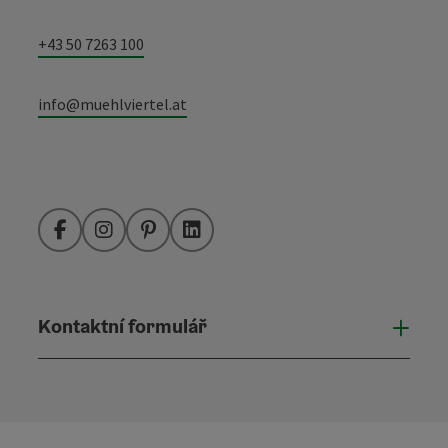
+43 50 7263 100
info@muehlviertel.at
Facebook
Instagram
Pinterest
LinkedIn
Kontaktní formulář
Otevř