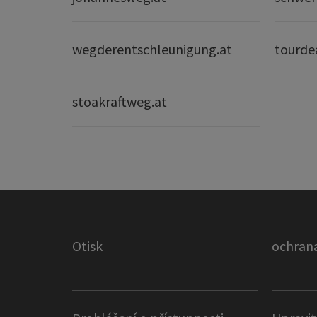
wegderentschleunigung.at
tourde
stoakraftweg.at
Otisk
ochrana