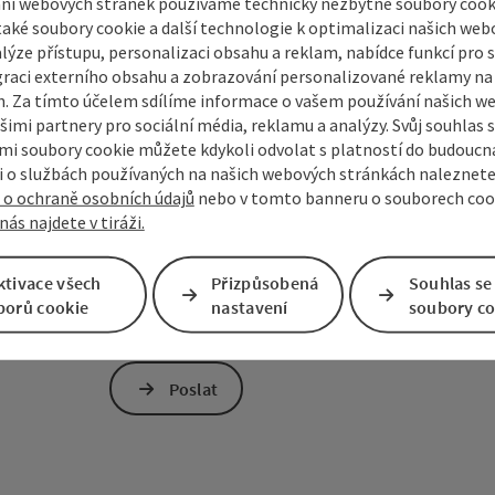
ní webových stránek používáme technicky nezbytné soubory cooki
aké soubory cookie a další technologie k optimalizaci našich web
lýze přístupu, personalizaci obsahu a reklam, nabídce funkcí pro s
graci externího obsahu a zobrazování personalizované reklamy na 
Pro ochranu proti spamu je používán Google
. Za tímto účelem sdílíme informace o vašem používání našich w
společnosti Google předána osobní data (např
šimi partnery pro sociální média, reklamu a analýzy. Svůj souhlas 
přijímáte potřebné cookies. Případně nás můž
i soubory cookie můžete kdykoli odvolat s platností do budoucna
bez reCAPTCHA.
*
 o službách používaných na našich webových stránkách naleznete
 o ochraně osobních údajů
nebo v tomto banneru o souborech coo
Přihlášení k odběru newsletteru Mühlviertelu
nás najdete v tiráži.
Vámi poskytnuté údaje (e-mailová adresa, dotaz, n
centrála Mühlviertel pouze ke zpracování vašeho d
ktivace všech
Přizpůsobená
Souhlas se
dotaz bude zodpovězen třetími stranami (např. pos
borů cookie
nastavení
soubory co
ruchu), viz také
Zásady ochrany osobních údajů
.
Poslat