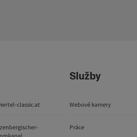
Služby
ertel-classic.at
Webové kamery
zenbergischer-
Práce
mmkanal