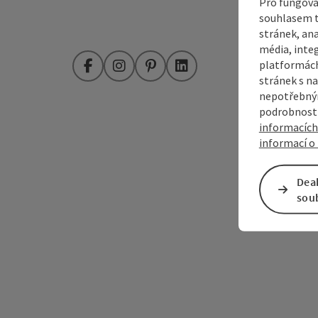
Pro fungová
souhlasem t
stránek, ana
média, inte
platformách
Facebook
Instagram
Pinterest
LinkedIn
stránek s na
nepotřebným
podrobnosti
informacích
informací o 
Dea
sou