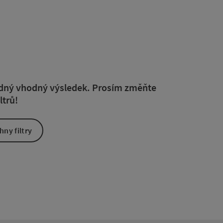
ou filtru můžete přímo aktualizovat výsledky v seznamu. Pouze u
žádný vhodný výsledek. Prosím změňte
ltrů!
ny filtry