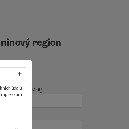
ninový region
Volba jazyka - Otevřít menu
bních údajů
E-Mail
*
Impressum