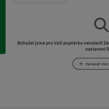
namů můžete využít filtry, jejichž pomocí upřesníte výběr. Změn
Bohužel jsme pro Vaši poptávku nenalezli 
nastavení fi
Vymazat všech