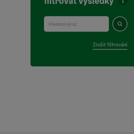
filtrovat výsledky
U sez
Hledaný výraz
Hledat
Zrušit filtrování