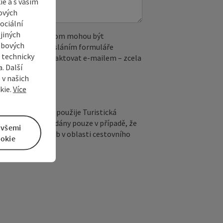
e a s vaším
ových
ociální
jiných
 reCAPTCHA. Při tom mohou být
ebových
. IP adresa). Odesláním formuláře
s technicky
ete kdykoli kontaktovat e‑mailem – zcela
. Další
 v našich
kie.
Více
epovinné jméno) použije Turistická
otazu. Budou předány pouze v případě, že
 všemi
kytovateli služeb v oblasti cestovního
okie