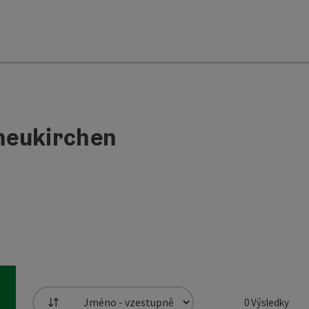
neukirchen
0
Výsledky
Třídění