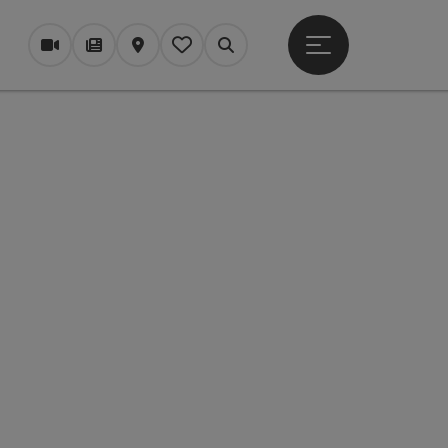
Otevřít hlavní men
Webové kamery
Časopis/Blog
Mapa
Zapamatované
Vyhledávání