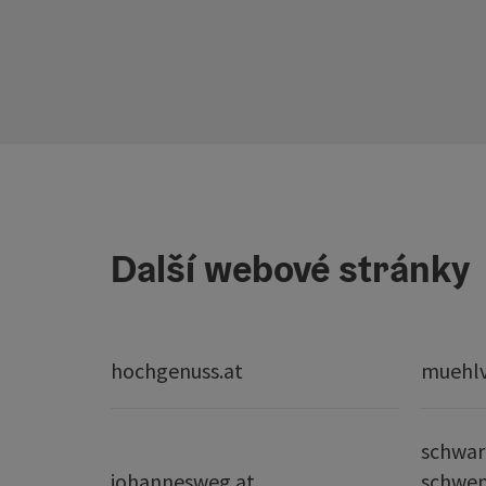
Další webové stránky
hochgenuss.at
muehlvi
schwar
johannesweg.at
schwe