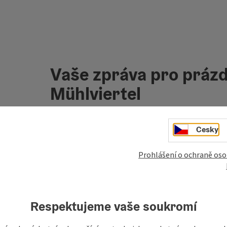
Vaše zpráva pro prázd
Mühlviertel
Cesky
Pole označená
*
jsou povinná
Prohlášení o ochraně oso
křestní jméno, jméno
příjmení
Respektujeme vaše soukromí
nezávazná poptávka
*