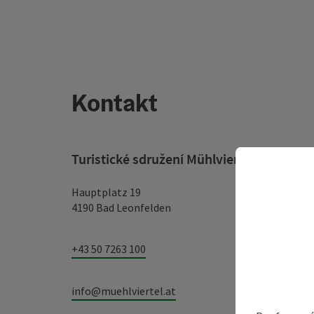
Kontakt
Turistické sdružení Mühlviertel
Hauptplatz 19
4190 Bad Leonfelden
+43 50 7263 100
info@muehlviertel.at